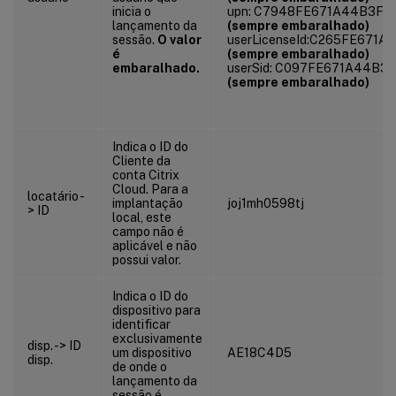
inicia o
upn: C7948FE671A44B3F7
lançamento da
(sempre embaralhado)
sessão.
O valor
userLicenseId:C265FE671A
é
(sempre embaralhado)
embaralhado.
userSid: C097FE671A44B3
(sempre embaralhado)
Indica o ID do
Cliente da
conta Citrix
Cloud. Para a
locatário -
implantação
joj1mh0598tj
> ID
local, este
campo não é
aplicável e não
possui valor.
Indica o ID do
dispositivo para
identificar
exclusivamente
disp. -> ID
um dispositivo
AE18C4D5
disp.
de onde o
lançamento da
sessão é