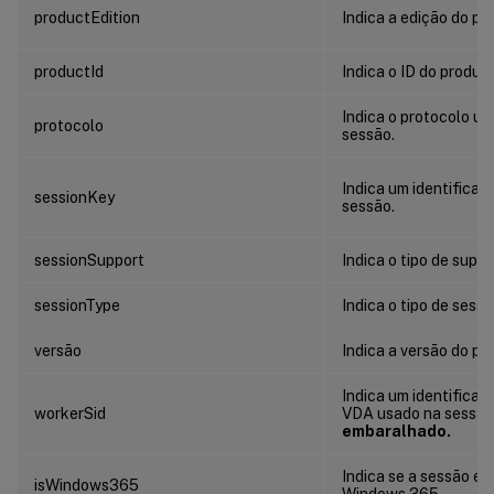
productEdition
Indica a edição do pr
productId
Indica o ID do produt
Indica o protocolo usa
protocolo
sessão.
Indica um identificad
sessionKey
sessão.
sessionSupport
Indica o tipo de supo
sessionType
Indica o tipo de sessã
versão
Indica a versão do pa
Indica um identificad
workerSid
VDA usado na sessão
embaralhado.
Indica se a sessão é i
isWindows365
Windows 365.