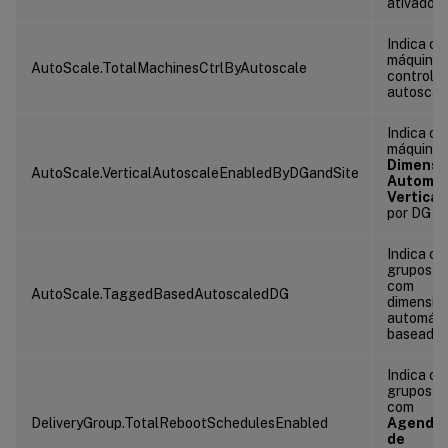
ativado.
Indica o 
máquinas
AutoScale.TotalMachinesCtrlByAutoscale
controla
autoscal
Indica o 
máquinas
Dimensi
AutoScale.VerticalAutoscaleEnabledByDGandSite
Automát
Vertical
por DG e 
Indica o 
grupos d
com
AutoScale.TaggedBasedAutoscaledDG
dimensio
automáti
baseado 
Indica o 
grupos d
com
DeliveryGroup.TotalRebootSchedulesEnabled
Agenda
de