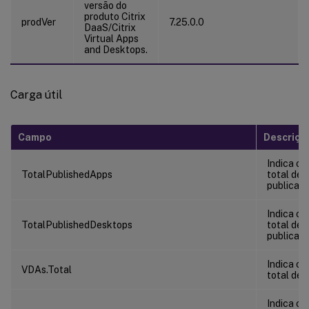
versão do
produto Citrix
prodVer
7.25.0.0
DaaS/Citrix
Virtual Apps
and Desktops.
Carga útil
Campo
Descriçã
Indica o 
TotalPublishedApps
total de 
publicado
Indica o 
TotalPublishedDesktops
total de
publicado
Indica o 
VDAs.Total
total de 
Indica o 