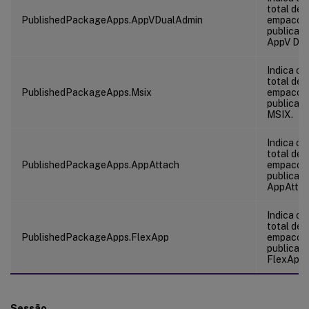
total de 
PublishedPackageApps.AppVDualAdmin
empacot
publicad
AppV Dua
Indica o 
total de 
PublishedPackageApps.Msix
empacot
publicad
MSIX.
Indica o 
total de 
PublishedPackageApps.AppAttach
empacot
publicad
AppAttac
Indica o 
total de 
PublishedPackageApps.FlexApp
empacot
publicad
FlexApp.
Sessão