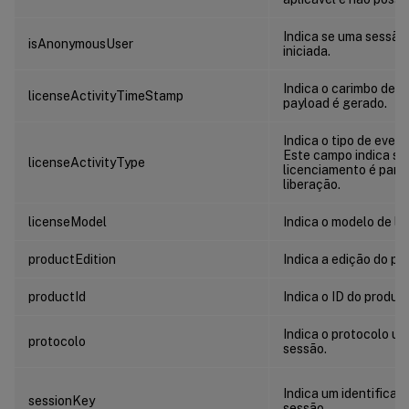
Indica se uma sessão
isAnonymousUser
iniciada.
Indica o carimbo de 
licenseActivityTimeStamp
payload é gerado.
Indica o tipo de even
Este campo indica se 
licenseActivityType
licenciamento é para 
liberação.
licenseModel
Indica o modelo de li
productEdition
Indica a edição do pr
productId
Indica o ID do produt
Indica o protocolo usa
protocolo
sessão.
Indica um identificad
sessionKey
sessão.