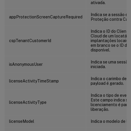
ativada.
Indica se a sessão é 
appProtectionScreenCaptureRequired
Proteção contra Capt
Indica o ID do Client
Cloud de um locatári
cspTenantCustomerId
implantações locais,
em branco se o ID do 
disponível.
Indica se uma sessão
isAnonymousUser
iniciada.
Indica o carimbo de 
licenseActivityTimeStamp
payload é gerado.
Indica o tipo de even
Este campo indica se 
licenseActivityType
licenciamento é para 
liberação.
licenseModel
Indica o modelo de li