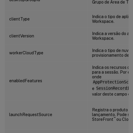
Grupo de Área de Tra
Indica o tipo de aplica
clientType
Workspace.
Indica a versão do apl
clientVersion
Workspace.
Indica o tipo de nuve
workerCloudType
provisionamento de 
Indica os recursos qu
para a sessão. Por e
onde
enabledFeatures
AppProtectionScr
e
SessionRecordin
valor deste campo é 
Registra o produto us
launchRequestSource
lançamento. Pode se
™
StoreFront
ou Cloud