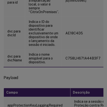
a implantação
joj1mh0598tj
para id
local, o valor é
sempre
“CitrixOnPremises”.
Indica o ID do
dispositivo para
identificar
dvc para
exclusivamente um
AE18C4D5
dvcId
dispositivo de onde
o lançamento da
sessão é iniciado.
Indica o nome
dvc para
amigável para o
C758LH671A44B3F7
dvcName
dispositivo.
Payload
Campo
Descrição
Indica se a sessão é 
appProtectionKeyLoggingRequired
Proteção contra Regi