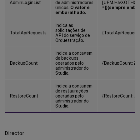
AdminLoginList
de administradores
[UFMJ+JvXOTHO
únicos.
O valor é
=]}
(sempre emba
embaralhado.
Indica as
solicitações de
TotalApiRequests
{TotalApiRequests
API do serviço de
Orquestração.
Indica a contagem
de backups
BackupCount
operados pelo
{BackupCount: 20
administrador do
Studio.
Indica a contagem
de restaurações
RestoreCount
operadas pelo
{RestoreCount: 20
administrador do
Studio.
Director