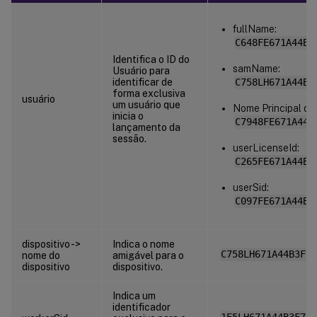
fullName:
C648FE671A44B3
Identifica o ID do
samName:
Usuário para
identificar de
C758LH671A44B3
forma exclusiva
usuário
um usuário que
Nome Principal do 
inicia o
C7948FE671A44B
lançamento da
sessão.
userLicenseId:
C265FE671A44B3
userSid:
C097FE671A44B3
dispositivo ->
Indica o nome
C758LH671A44B3F7
nome do
amigável para o
dispositivo
dispositivo.
Indica um
identificador