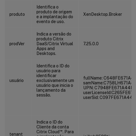
Identifica o
produto de origem
produto
XenDesktop.Broker
e a implantação do
evento de uso.
Indica a versão do
produto Citrix
prodVer
DaaS/Citrix Virtual
7.25.0.0
Apps and
Desktops.
Identifica o ID do
usuário para
identificar
fullName: C648FE671A4
usuário
exclusivamente um
samName:C758LH671A4
usuário que inicia o
UPN: C7948FE671A44B
lançamento da
userLicenseId:C265FE6
sessão.
userSid: C097FE671A44
Indica o ID do
Cliente da conta
™
Citrix Cloud
. Para
tenant