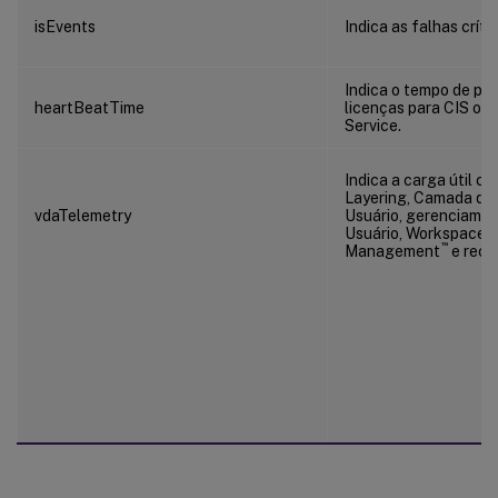
isEvents
Indica as falhas críti
Indica o tempo de pul
heartBeatTime
licenças para CIS ou 
Service.
Indica a carga útil c
Layering, Camada de
vdaTelemetry
Usuário, gerenciament
Usuário, Workspace 
™
Management
e recu