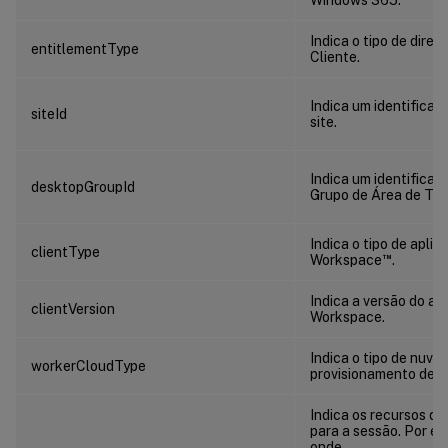
Indica o tipo de direi
entitlementType
Cliente.
Indica um identificad
siteId
site.
Indica um identificad
desktopGroupId
Grupo de Área de Tra
Indica o tipo de aplica
clientType
™
Workspace
.
Indica a versão do apl
clientVersion
Workspace.
Indica o tipo de nuve
workerCloudType
provisionamento de 
Indica os recursos qu
para a sessão. Por e
onde