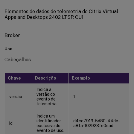
Elementos de dados de telemetria do Citrix Virtual
Apps and Desktops 2402 LTSR CU1
Broker
Uso
Cabeçalhos
Chave
Descrição
Exemplo
Indica a
versão do
versão
1
evento de
telemetria.
Indica um
identificador
d4ce7919-5d80-44de-
id
exclusivo do
a8fa-102923fe0ead
evento de uso.