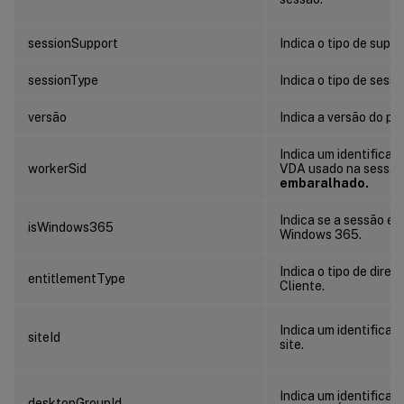
sessionSupport
Indica o tipo de supo
sessionType
Indica o tipo de sessã
versão
Indica a versão do pa
Indica um identificad
workerSid
VDA usado na sessão
embaralhado.
Indica se a sessão é i
isWindows365
Windows 365.
Indica o tipo de direi
entitlementType
Cliente.
Indica um identificad
siteId
site.
Indica um identificad
desktopGroupId