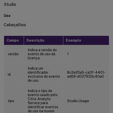
Studio
Uso
Cabeçalhos
Campo
Descrição
Exemplo
Indica a versão do
versão
evento de uso da
1
licença.
Indica um
identificador
8c2e20a5-ca3f-4401-
id
exclusivo do evento
ad69-d037933c40a0
de uso.
Indica o tipo de
evento usado pelo
Citrix Analytic
tipo
Studio.Usage
Service para
identificar eventos
de uso na nuvem