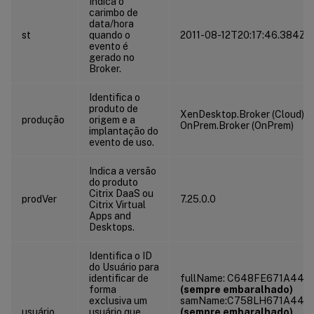
Indica o
carimbo de
data/hora
st
quando o
2011-08-12T20:17:46.384Z
evento é
gerado no
Broker.
Identifica o
produto de
XenDesktop.Broker (Cloud)
produção
origem e a
OnPrem.Broker (OnPrem)
implantação do
evento de uso.
Indica a versão
do produto
Citrix DaaS ou
prodVer
7.25.0.0
Citrix Virtual
Apps and
Desktops.
Identifica o ID
do Usuário para
identificar de
fullName: C648FE671A44B
forma
(sempre embaralhado)
exclusiva um
samName:C758LH671A44B
usuário
usuário que
(sempre embaralhado)