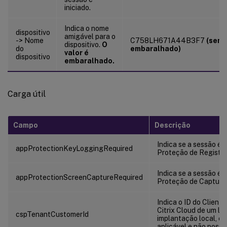
iniciado.
Indica o nome
dispositivo
amigável para o
-> Nome
C758LH671A44B3F7
(sem
dispositivo.
O
do
embaralhado)
valor é
dispositivo
embaralhado.
Carga útil
Campo
Descrição
Indica se a sessão é 
appProtectionKeyLoggingRequired
Proteção de Registro
Indica se a sessão é 
appProtectionScreenCaptureRequired
Proteção de Captura 
Indica o ID do Client
Citrix Cloud de um lo
cspTenantCustomerId
implantação local, e
aplicável e não possui