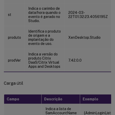
Indica o carimbo de
data/hora quando o
2024-03-
st
evento é gerado no
22T01:32:23.4056195Z
Studio.
Identifica o produto
de origem e a
produto
XenDesktop.Studio
implantação do
evento de uso.
Indica a versão do
produto Citrix
prodVer
7.42.0.0
DaaS/Citrix Virtual
Apps and Desktops
Carga útil
Campo
Descrição
Exemplo
Indica a lista de
SamAccountName
{AdminLoginList: