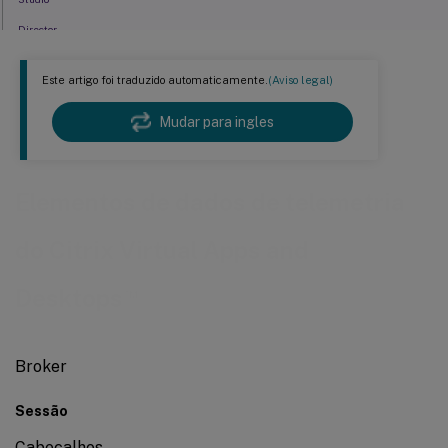
Director
Administrador Delegado
Este artigo foi traduzido automaticamente.
(Aviso legal)
Embaralhar dados de telemetria de licenciamento
Mudar para ingles
Elementos de dados de telemetria
do Citrix Virtual Apps and
™
Desktops
Broker
Sessão
Cabeçalhos