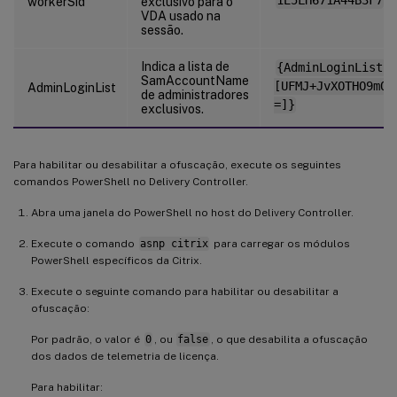
1E5LH671A44B3F7
workerSid
exclusivo para o
VDA usado na
sessão.
Indica a lista de
{AdminLoginList:
SamAccountName
[UFMJ+JvXOTHO9mQD
AdminLoginList
de administradores
=]}
exclusivos.
Para habilitar ou desabilitar a ofuscação, execute os seguintes
comandos PowerShell no Delivery Controller.
Abra uma janela do PowerShell no host do Delivery Controller.
Execute o comando
asnp citrix
para carregar os módulos
PowerShell específicos da Citrix.
Execute o seguinte comando para habilitar ou desabilitar a
ofuscação:
Por padrão, o valor é
0
, ou
false
, o que desabilita a ofuscação
dos dados de telemetria de licença.
Para habilitar: