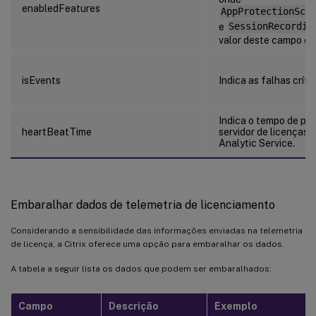
enabledFeatures
AppProtectionScr
e
SessionRecordin
valor deste campo é 
isEvents
Indica as falhas críti
Indica o tempo de pu
heartBeatTime
servidor de licenças p
Analytic Service.
Embaralhar dados de telemetria de licenciamento
Considerando a sensibilidade das informações enviadas na telemetria
de licença, a Citrix oferece uma opção para embaralhar os dados.
A tabela a seguir lista os dados que podem ser embaralhados:
Campo
Descrição
Exemplo