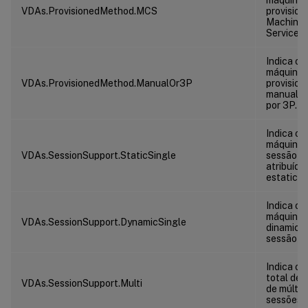
VDAs.ProvisionedMethod.MCS
provision
Machine 
Service (
Indica o 
máquinas
VDAs.ProvisionedMethod.ManualOr3P
provision
manualm
por 3P.
Indica o 
máquinas
VDAs.SessionSupport.StaticSingle
sessão ú
atribuída
estatica
Indica o 
máquinas 
VDAs.SessionSupport.DynamicSingle
dinamica
sessão ún
Indica o 
total de 
VDAs.SessionSupport.Multi
de múltip
sessões.