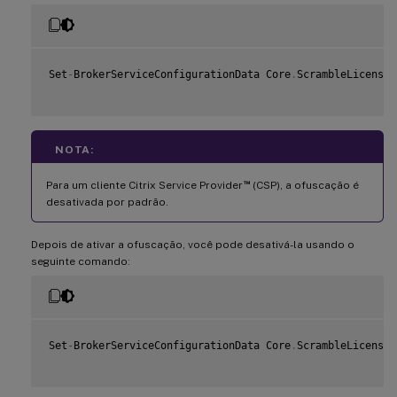
Set
-
BrokerServiceConfigurationData Core
.
ScrambleLicensin
NOTA:
™
Para um cliente Citrix Service Provider
(CSP), a ofuscação é
desativada por padrão.
Depois de ativar a ofuscação, você pode desativá-la usando o
seguinte comando:
Set
-
BrokerServiceConfigurationData Core
.
ScrambleLicensin