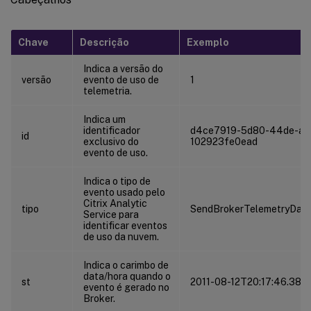
Chave
Descrição
Exemplo
Indica a versão do
versão
evento de uso de
1
telemetria.
Indica um
identificador
d4ce7919-5d80-44de-a8
id
exclusivo do
102923fe0ead
evento de uso.
Indica o tipo de
evento usado pelo
Citrix Analytic
tipo
SendBrokerTelemetryDat
Service para
identificar eventos
de uso da nuvem.
Indica o carimbo de
data/hora quando o
st
2011-08-12T20:17:46.384
evento é gerado no
Broker.