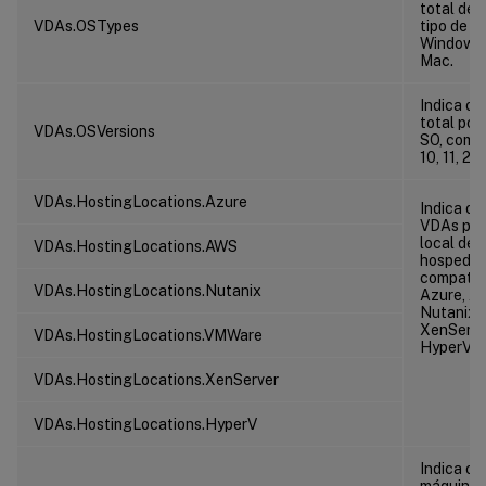
total de 
VDAs.OSTypes
tipo de S
Windows,
Mac.
Indica o 
total por
VDAs.OSVersions
SO, como
10, 11, 20
VDAs.HostingLocations.Azure
Indica o 
VDAs par
local de
VDAs.HostingLocations.AWS
hospeda
compatív
VDAs.HostingLocations.Nutanix
Azure, A
Nutanix,
XenServe
VDAs.HostingLocations.VMWare
HyperV.
VDAs.HostingLocations.XenServer
VDAs.HostingLocations.HyperV
Indica o 
máquinas