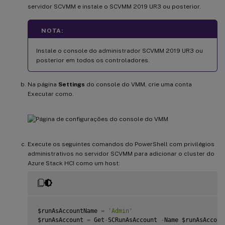
servidor SCVMM e instale o SCVMM 2019 UR3 ou posterior.
NOTA:
Instale o console do administrador SCVMM 2019 UR3 ou
posterior em todos os controladores.
Na página
Settings
do console do VMM, crie uma conta
Executar como.
Execute os seguintes comandos do PowerShell com privilégios
administrativos no servidor SCVMM para adicionar o cluster do
Azure Stack HCI como um host:
$runAsAccountName 
=
'Admin'
$runAsAccount 
=
 Get
-
SCRunAsAccount 
-
Name $runAsAccount