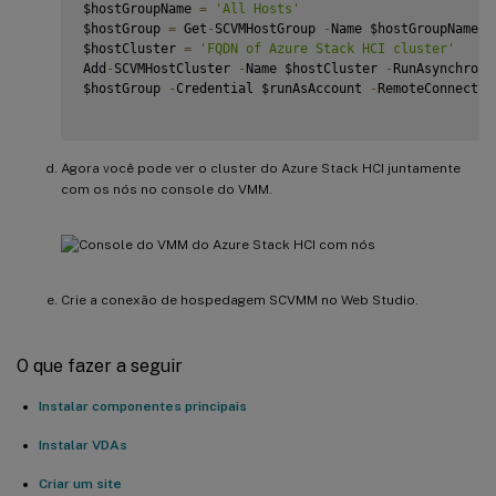
$hostGroupName 
=
'All Hosts'
$hostGroup 
=
 Get
-
SCVMHostGroup 
-
Name $hostGroupName

$hostCluster 
=
'FQDN of Azure Stack HCI cluster'
Add
-
SCVMHostCluster 
-
Name $hostCluster 
-
RunAsynchrono
$hostGroup 
-
Credential $runAsAccount 
-
RemoteConnectEn
Agora você pode ver o cluster do Azure Stack HCI juntamente
com os nós no console do VMM.
Crie a conexão de hospedagem SCVMM no Web Studio.
O que fazer a seguir
Instalar componentes principais
Instalar VDAs
Criar um site