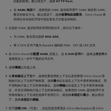
匹配的机制。默认情况下，选择
HTTP Post
。
在
SAML 响应
中，选择您的 SAML 提供程序用于 SAML 响应和 SAML
断言的签名方法。默认情况下，选择
签署响应或断言
。Citrix Cloud 将
拒绝任何未按此字段中指定签名方式签名的响应。
在您的 SAML 提供程序的管理控制台中，执行以下操作：
为 SAML 签名算法选择
SHA-256
。
将 X.509 证书下载为 Base64 编码的 PEM、CRT 或 CER 文件。
在 Citrix Cloud 的
配置 SAML
页面上，在
X.509 证书
中，选择
上传文件
并
选择您在上一步中下载的证书文件。
选择
继续
以完成上传。
在
身份验证上下文
中，选择您要使用的上下文以及您希望 Citrix Cloud 强
制执行此上下文的严格程度。选择
最小
以在选定上下文中请求身份验证，而
不强制执行该上下文的身份验证。选择
精确
以在选定上下文中请求身份验
证，并且仅强制执行该上下文的身份验证。如果您的 SAML 提供程序不支
持身份验证上下文或您选择不使用它们，请选择
未指定
和
最小
。默认情况
下，选择
未指定
和
精确
。
对于
注销 URL
（可选），决定您是否希望从 Citrix Workspace 或 Citrix