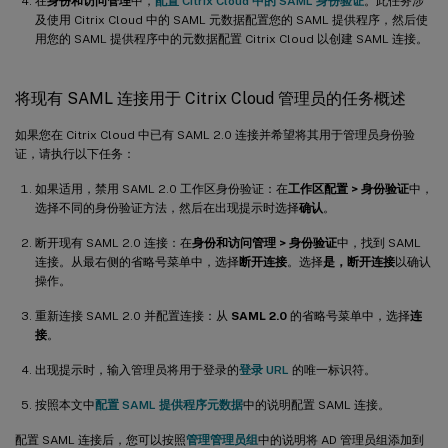
在
身份和访问管理
中，
配置 Citrix Cloud 中的 SAML 身份验证
。此任务涉
及使用 Citrix Cloud 中的 SAML 元数据配置您的 SAML 提供程序，然后使
用您的 SAML 提供程序中的元数据配置 Citrix Cloud 以创建 SAML 连接。
将现有 SAML 连接用于 Citrix Cloud 管理员的任务概述
如果您在 Citrix Cloud 中已有 SAML 2.0 连接并希望将其用于管理员身份验
证，请执行以下任务：
如果适用，禁用 SAML 2.0 工作区身份验证：在
工作区配置 > 身份验证
中，
选择不同的身份验证方法，然后在出现提示时选择
确认
。
断开现有 SAML 2.0 连接：在
身份和访问管理 > 身份验证
中，找到 SAML
连接。从最右侧的省略号菜单中，选择
断开连接
。选择
是，断开连接
以确认
操作。
重新连接 SAML 2.0 并配置连接：从
SAML 2.0
的省略号菜单中，选择
连
接
。
出现提示时，输入管理员将用于登录的
登录 URL
的唯一标识符。
按照本文中
配置 SAML 提供程序元数据
中的说明配置 SAML 连接。
配置 SAML 连接后，您可以按照
管理管理员组
中的说明将 AD 管理员组添加到