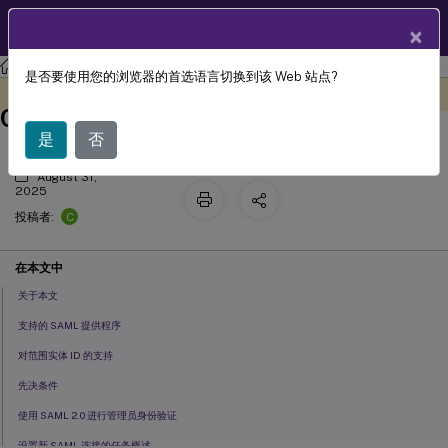
ZH
产品文档
×
Citrix Cloud
是否要使用您的浏览器的首选语言切换到该 Web 站点?
将 SAML 作为身份提供程序连接到
此内容已经过机器动态翻译。
在此处提供反馈
Citrix Cloud
是
否
August 31,
2025
C
投稿者:
在本文中
关于本文
支持的 SAML 提供程序
对范围实体 ID 的支持
先决条件
使用 SAML 2.0 进行管理员身份验证
设置新 SAML 连接的任务概述