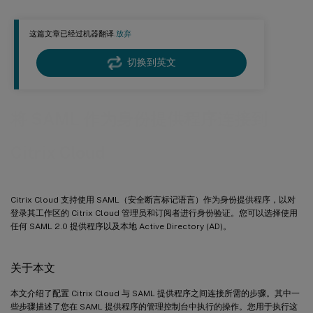
将现有 SAML 连接用于 Citrix Cloud 管理员的任务概述
这篇文章已经过机器翻译.
放弃
创建和映射自定义 SAML 属性
配置管理员登录 URL
切换到英文
配置 SAML 提供程序元数据
从 AD 将管理员添加到 Citrix Cloud
将 SAML 作为身份提供程序连接到
为工作区启用 SAML 身份验证
在身份和访问管理中克隆现有 SAML 连接
Citrix Cloud
服务提供程序发起的 SSO 与身份提供程序发起的 SSO
将 SAML 提供程序直接连接到 Citrix Cloud 与 IdP 链
Citrix Cloud 支持使用 SAML（安全断言标记语言）作为身份提供程序，以对
我应该选择使用哪种 SAML 绑定机制
登录其工作区的 Citrix Cloud 管理员和订阅者进行身份验证。您可以选择使用
任何 SAML 2.0 提供程序以及本地 Active Directory (AD)。
SAML 注销注意事项
Workspace 会话不活动超时行为
关于本文
故障排除
更多信息
本文介绍了配置 Citrix Cloud 与 SAML 提供程序之间连接所需的步骤。其中一
些步骤描述了您在 SAML 提供程序的管理控制台中执行的操作。您用于执行这