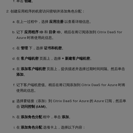
单击
创建
。
创建应用程序的机密访问密钥并添加角色分配：
在上一过程中，选择
应用注册
以查看详细信息。
记下
应用程序 ID
和
目录 ID
。稍后在将订阅添加到 Citrix DaaS for
Azure 时将使用此信息。
在
管理
下，选择
证书和机密
。
在
客户端机密
页面上，选择
+ 新建客户端机密
。
在
添加客户端机密
页面上，提供描述并选择过期时间间隔。然后单击
添加
。
记下客户端机密值。稍后在将订阅添加到 Citrix DaaS for Azure 时将
使用此信息。
选择要链接（添加）到 Citrix DaaS for Azure 的 Azure 订阅，然后单
击
访问控制 (IAM)
。
在
添加角色分配
框中，单击
添加
。
在
添加角色分配
选项卡上，选择以下内容：