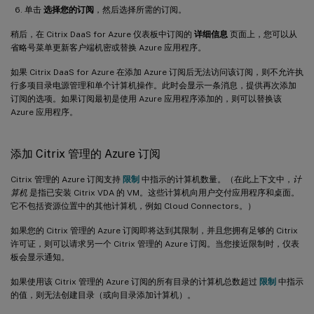
单击
选择您的订阅
，然后选择所需的订阅。
稍后，在 Citrix DaaS for Azure 仪表板中订阅的
详细信息
页面上，您可以从
省略号菜单更新客户端机密或替换 Azure 应用程序。
如果 Citrix DaaS for Azure 在添加 Azure 订阅后无法访问该订阅，则不允许执
行多项目录电源管理和单个计算机操作。此时会显示一条消息，提供再次添加
订阅的选项。如果订阅最初是使用 Azure 应用程序添加的，则可以替换该
Azure 应用程序。
添加 Citrix 管理的 Azure 订阅
Citrix 管理的 Azure 订阅支持
限制
中指示的计算机数量。（在此上下文中，
计
算机
是指已安装 Citrix VDA 的 VM。这些计算机向用户交付应用程序和桌面。
它不包括资源位置中的其他计算机，例如 Cloud Connectors。）
如果您的 Citrix 管理的 Azure 订阅即将达到其限制，并且您拥有足够的 Citrix
许可证，则可以请求另一个 Citrix 管理的 Azure 订阅。当您接近限制时，仪表
板会显示通知。
如果使用该 Citrix 管理的 Azure 订阅的所有目录的计算机总数超过
限制
中指示
的值，则无法创建目录（或向目录添加计算机）。