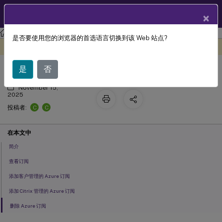
ZH
产品文档
×
Citrix DaaS
适用于 Azure
是否要使用您的浏览器的首选语言切换到该 Web 站点?
Azure 订阅
此内容已经过机器动态翻译。
在此处提供反馈
是
否
November 15,
2025
C
C
投稿者:
在本文中
简介
查看订阅
添加客户管理的 Azure 订阅
添加 Citrix 管理的 Azure 订阅
删除 Azure 订阅