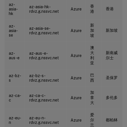
az-
香
az-asia-hk-
香港
asia-
Azure
rdvz.g.nssvc.net
港
hk
新
az-
az-asia-se-
加
新加坡
asia-
Azure
rdvz.g.nssvc.net
se
坡
澳
大
新南威
az-
az-aus-e-
Azure
aus-e
rdvz.g.nssvc.net
利
尔士
亚
巴
az-bz-
az-bz-s-
圣保罗
Azure
s
rdvz.g.nssvc.net
西
加
az-ca-
az-ca-c-
拿
多伦多
Azure
c
rdvz.g.nssvc.net
大
爱
az-eu-
az-eu-n-
尔
都柏林
Azure
n
rdvz.g.nssvc.net
兰