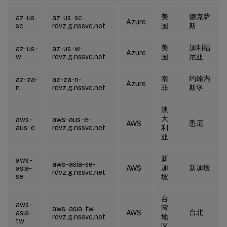
美
德克萨
az-us-
az-us-sc-
Azure
sc
rdvz.g.nssvc.net
国
斯
美
加利福
az-us-
az-us-w-
Azure
w
rdvz.g.nssvc.net
国
尼亚
南
约翰内
az-za-
az-za-n-
Azure
n
rdvz.g.nssvc.net
非
斯堡
澳
大
aws-
aws-aus-e-
悉尼
AWS
aus-e
rdvz.g.nssvc.net
利
亚
新
aws-
aws-asia-se-
加
新加坡
asia-
AWS
rdvz.g.nssvc.net
se
坡
台
aws-
湾
aws-asia-tw-
台北
asia-
AWS
rdvz.g.nssvc.net
地
tw
区