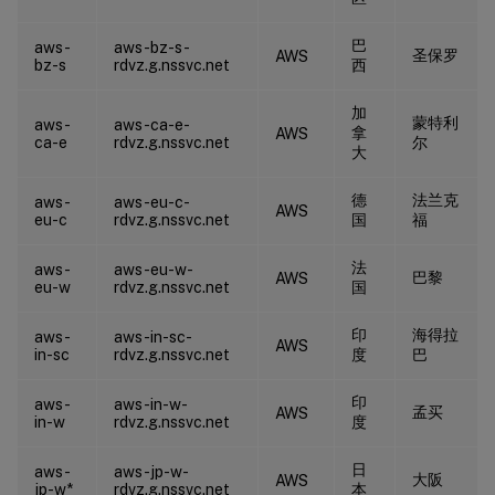
巴
aws-
aws-bz-s-
圣保罗
AWS
bz-s
rdvz.g.nssvc.net
西
加
蒙特利
aws-
aws-ca-e-
拿
AWS
ca-e
rdvz.g.nssvc.net
尔
大
德
法兰克
aws-
aws-eu-c-
AWS
eu-c
rdvz.g.nssvc.net
国
福
法
aws-
aws-eu-w-
巴黎
AWS
eu-w
rdvz.g.nssvc.net
国
印
海得拉
aws-
aws-in-sc-
AWS
in-sc
rdvz.g.nssvc.net
度
巴
印
aws-
aws-in-w-
孟买
AWS
in-w
rdvz.g.nssvc.net
度
日
aws-
aws-jp-w-
大阪
AWS
jp-w*
rdvz.g.nssvc.net
本