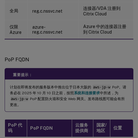
连接器/VDA 注册到
全局
reg.c.nssvc.net
Citrix Cloud
Azure 中的连接器注册
仅限
azure-
reg.c.nssvc.net
到 Citrix Cloud
Azure
PoP FQDN
重要提示：
计划在即将发布的服务版本中推出位于日本大阪的
aws-jp-w
PoP。请
务必在 2025 年 10 月 10 日之前，按照
系统和连接要求
中所述，为
aws-jp-w
PoP 配置防火墙和安全 Web 网关。发布路线图可能会有所
更改。
PoP 代
云服务
国家/
位置
PoP FQDN
码
提供商
地区