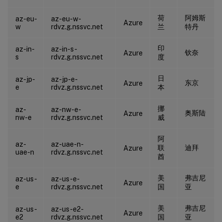
荷
阿姆斯
az-eu-
az-eu-w-
Azure
w
rdvz.g.nssvc.net
兰
特丹
印
az-in-
az-in-s-
钦奈
Azure
s
rdvz.g.nssvc.net
度
日
az-jp-
az-jp-e-
东京
Azure
e
rdvz.g.nssvc.net
本
挪
az-
az-nw-e-
奥斯陆
Azure
nw-e
rdvz.g.nssvc.net
威
阿
az-
az-uae-n-
联
迪拜
Azure
uae-n
rdvz.g.nssvc.net
酋
美
弗吉尼
az-us-
az-us-e-
Azure
e
rdvz.g.nssvc.net
国
亚
美
弗吉尼
az-us-
az-us-e2-
Azure
e2
rdvz.g.nssvc.net
国
亚