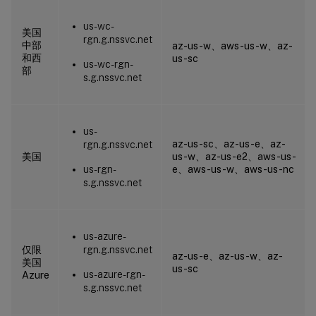
us-wc-
美国
rgn.g.nssvc.net
中部
az-us-w、aws-us-w、az-
和西
us-sc
us-wc-rgn-
部
s.g.nssvc.net
us-
az-us-sc、az-us-e、az-
rgn.g.nssvc.net
美国
us-w、az-us-e2、aws-us-
us-rgn-
e、aws-us-w、aws-us-nc
s.g.nssvc.net
us-azure-
仅限
rgn.g.nssvc.net
az-us-e、az-us-w、az-
美国
us-sc
us-azure-rgn-
Azure
s.g.nssvc.net