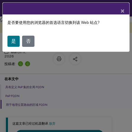
ZH
产品文档
×
Citrix Gateway 服务
是否要使用您的浏览器的首选语言切换到该 Web 站点?
商业区域的 PoP
此内容已经过机器动态翻译。
在此处提供反馈
是
否
March 11,
2026
C
C
投稿者:
在本文中
具有定义 PoP 集的全局 FQDN
PoP FQDN
用于地理位置路由的区域 FQDN
这篇文章已经过机器翻译.
放弃