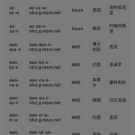
加利福尼
az-
az-us-w-
美国
Azure
us-w
rdvz.g.nssvc.net
亚
约翰内斯
az-
az-za-n-
南非
Azure
za-n
rdvz.g.nssvc.net
堡
澳大
aws-
aws-aus-e-
悉尼
AWS
aus-e
rdvz.g.nssvc.net
利亚
aws-
aws-bz-s-
巴西
圣保罗
AWS
bz-s
rdvz.g.nssvc.net
加拿
aws-
aws-ca-e-
蒙特利尔
AWS
ca-e
rdvz.g.nssvc.net
大
aws-
aws-eu-c-
德国
法兰克福
AWS
eu-c
rdvz.g.nssvc.net
aws-
aws-in-w-
印度
孟买
AWS
in-w
rdvz.g.nssvc.net
aws-
aws-uk-se-
英国
伦敦
AWS