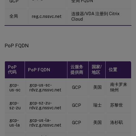
全局 FQDN
GCP
连接器/VDA 注册到 Citrix
全局
reg.c.nssvc.net
Cloud
PoP FQDN
云服务
国家/
PoP
位置
PoP FQDN
代码
提供商
地区
南卡罗来
gcp-
gcp-us-sc-
美国
GCP
us-sc
rdvz.g.nssvc.net
纳州
gcp-
gcp-sz-zu-
瑞士
苏黎世
GCP
sz-zu
rdvz.g.nssvc.net
gcp-
gcp-us-la-
美国
洛杉矶
GCP
us-la
rdvz.g.nssvc.net