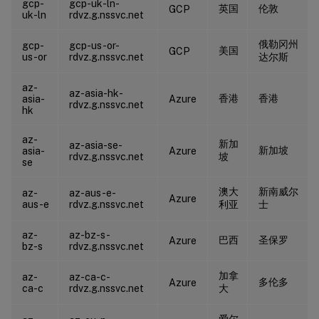
gcp-
gcp-uk-ln-
英国
伦敦
GCP
uk-ln
rdvz.g.nssvc.net
俄勒冈州
gcp-
gcp-us-or-
美国
GCP
us-or
rdvz.g.nssvc.net
达尔斯
az-
az-asia-hk-
香港
香港
asia-
Azure
rdvz.g.nssvc.net
hk
az-
新加
az-asia-se-
新加坡
asia-
Azure
rdvz.g.nssvc.net
坡
se
澳大
新南威尔
az-
az-aus-e-
Azure
aus-e
rdvz.g.nssvc.net
利亚
士
az-
az-bz-s-
巴西
圣保罗
Azure
bz-s
rdvz.g.nssvc.net
加拿
az-
az-ca-c-
多伦多
Azure
ca-c
rdvz.g.nssvc.net
大
爱尔