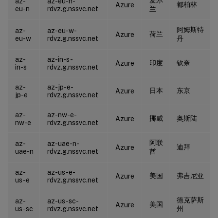
az-
az-eu-n-
都柏林
Azure
eu-n
rdvz.g.nssvc.net
兰
阿姆斯特
az-
az-eu-w-
荷兰
Azure
eu-w
rdvz.g.nssvc.net
丹
az-
az-in-s-
印度
钦奈
Azure
in-s
rdvz.g.nssvc.net
az-
az-jp-e-
日本
东京
Azure
jp-e
rdvz.g.nssvc.net
az-
az-nw-e-
挪威
奥斯陆
Azure
nw-e
rdvz.g.nssvc.net
阿联
az-
az-uae-n-
迪拜
Azure
uae-n
rdvz.g.nssvc.net
酋
az-
az-us-e-
美国
弗吉尼亚
Azure
us-e
rdvz.g.nssvc.net
德克萨斯
az-
az-us-sc-
美国
Azure
us-sc
rdvz.g.nssvc.net
州