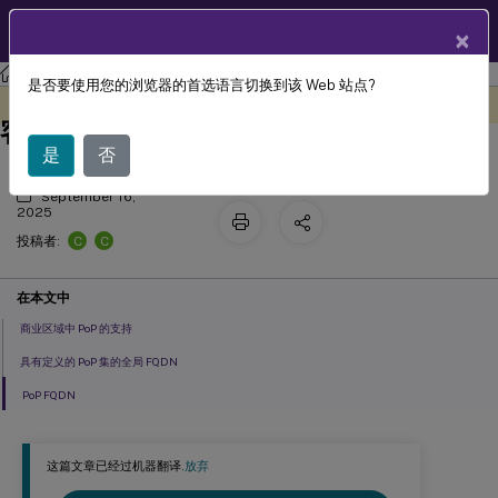
ZH
产品文档
×
Citrix Gateway 服务
是否要使用您的浏览器的首选语言切换到该 Web 站点?
适用于 Google Cloud Platform (GCP)
此内容已经过机器动态翻译。
在此处提供反馈
客户的 PoP
是
否
September 16,
2025
C
C
投稿者:
在本文中
商业区域中 PoP 的支持
具有定义的 PoP 集的全局 FQDN
PoP FQDN
这篇文章已经过机器翻译.
放弃