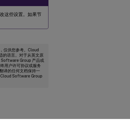
点中修改这些设置。如果节
译，仅供您参考。Cloud
不合适的语言。对于从英文原
ware Group 产品或
最终用户许可协议或服务
行机器翻译的任何文档保持一
oftware Group