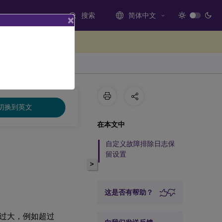
搜索
简体中文
×
处提供反馈
切换到英文
在本文中
自定义故障排除日志保
留设置
>
这是否有帮助？
变得过大，例如超过