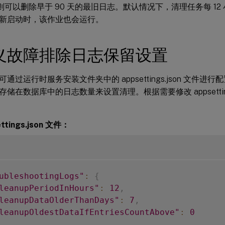
0，则可以删除早于 90 天的最旧日志。默认情况下，清理任务每 1
新启动时，该作业也会运行。
义故障排除日志保留设置
通过运行时服务安装文件夹中的 appsettings.json 文件
储在数据库中的日志数量来设置清理。根据需要修改 appsetting
ttings.json 文件：
ubleshootingLogs"
:
{
leanupPeriodInHours"
:
12
,
leanupDataOlderThanDays"
:
7
,
leanupOldestDataIfEntriesCountAbove"
:
0