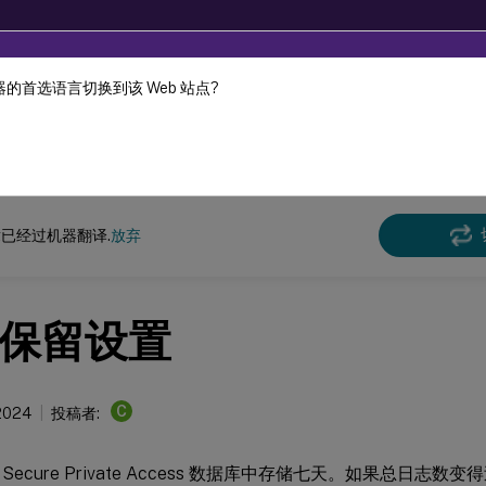
的首选语言切换到该 Web 站点?
机器动态翻译。
在此
Secure Private Access
Citrix Secure Private Access - 本地
已经过机器翻译.
放弃
保留设置
C
 2024
投稿者:
Secure Private Access 数据库中存储七天。如果总日志数