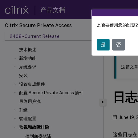
产品文档
Citrix Secure Private Access
是否要使用您的浏览器
此内容已经过
2408 - Current Release
Citrix 
是
否
技术概述
新增功能
这篇文章
系统要求
安装
设置集成组件
日志
配置 Secure Private Access 插件
最终用户流
<
升级
June 19,
管理配置
监视和故障排除
这些日志在 
控制面板概述