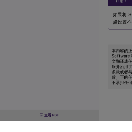
注意：
如果将 S
点设置不
本内容的正式
Softw
文翻译成任何
服务沿用
条款或者与 
致）下的任
不承担任
查看 PDF