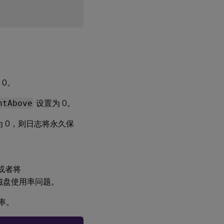
。
 0。
ntAbove
设置为 0。
 0，则日志将永久保
 或者将
的磁盘使用率问题。
率。