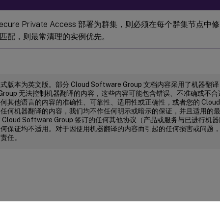
ecure Private Access 部署为群集，则必须在每个群集节
匹配，则最常清理的实例优先。
版本为英文版。部分 Cloud Software Group 文档内容采用了机器翻
are Group 无法控制机器翻译的内容，这些内容可能包含错误、不准确或
其他语言的内容的准确性、可靠性、适用性或正确性，或者您的 Cloud Soft
了任何机器翻译的内容，我们均不作任何明示或暗示的保证，并且适用的
Cloud Software Group 签订的任何其他协议（产品或服务与已进
何保证均不适用。对于因使用机器翻译的内容而引起的任何损害或问题，Cloud S
何责任。