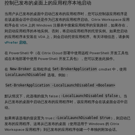
控制已发布的桌面上的应用程序本地启动
当用户从已发布的桌面中启动已发布的应用程序时，您可以控制该应用程序是
在该桌面会话中启动还是作为已发布的应用程序启动。Citrix Workspace 应用
程序会在 VDA 上的 Windows 注册表中搜索应用程序的安装路径，如果存在，
则启动应用程序的本地实例。否则，将启动应用程序的托管实例。如果您启动
的应用程序未安装在 VDA 上，则会启动托管应用程序。有关详细信息，请参阅
vPrefer 启动
。
在 PowerShell 中（在 Citrix Cloud 部署中使用远程 PowerShell 开发工具包
或在本地部署中使用 PowerShell 开发工具包），您可以更改此操作。
在
New-Broker
应用程序或
Set-BrokerApplication
cmdlet 中，使用
LocalLaunchDisabled
选项。例如：
Set-BrokerApplication -LocalLaunchDisabled <Boolean>
默认情况下，此选项的值为 false (
-LocalLaunchDisabled $false
)。当
从已发布的桌面中启动已发布的应用程序时，该应用程序会在该桌面会话中启
动。
如果将该选项的值设置为 true (
-LocalLaunchDisabled $true
)，则启动已
发布的应用程序。这将从已发布的桌面（使用适用于 Windows 的 Citrix
Workspace 应用程序）到已发布的应用程序创建一个单独的附加会话。