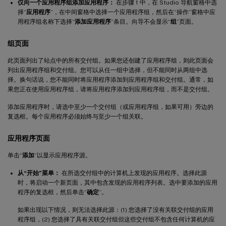
仅向一个应用程序组添加应用程序：
在步骤 1 中，在 Studio 导航窗格中选
择“
应用程序
”，在中间窗格中选择一个应用程序组，然后在“操作”窗格中应
用程序组名称下选择“
添加应用程序
”条目。向导不会显示“
组
”页面。
组页面
此页面列出了站点中的所有交付组。如果您还创建了应用程序组，则此页面会
列出应用程序组和交付组。您可以从任一组中选择，但不能同时从两组中选
择。换句话说，您不能同时将应用程序添加到应用程序组和交付组。通常，如
果您正在使用应用程序组，请将应用程序添加到应用程序组，而不是交付组。
添加应用程序时，请选中至少一个交付组（或应用程序组，如果可用）旁边的
复选框。每个应用程序必须始终与至少一个组关联。
应用程序页面
单击“
添加
”以显示应用程序源。
从“开始”菜单：
在所选交付组中的计算机上发现的应用程序。选择此源
时，将启动一个新页面，其中包含发现的应用程序列表。选中要添加的应用
程序的复选框，然后单击“
确定
”。
如果出现以下情况，则无法选择此源：(1) 您选择了没有关联交付组的应用
程序组，(2) 您选择了具有关联交付组但这些交付组不包含任何计算机的应