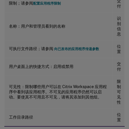
交
限制；请参阅
配置应用程序限制
付
识
别
名称：用户和管理员看到的名称
信
息
位
可执行文件路径；请参阅
向已发布的应用程序传递参数
置
交
用户桌面上的快捷方式：启用或禁用
付
限
可见性：限制哪些用户可以在 Citrix Workspace 应用程
制
序中看到该应用程序。不可见的应用程序仍然可以启
可
动。要使其不可用且不可见，请将其添加到其他组。
见
性
位
工作目录路径
置