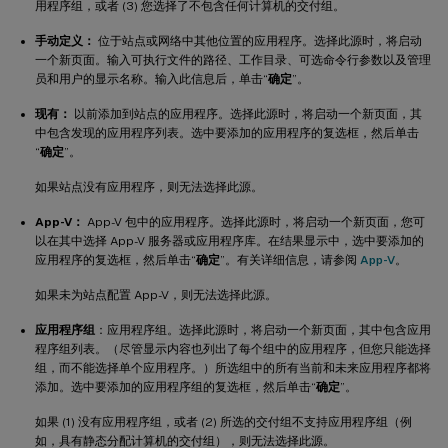
用程序组，或者 (3) 您选择了不包含任何计算机的交付组。
手动定义：
位于站点或网络中其他位置的应用程序。选择此源时，将启动
一个新页面。输入可执行文件的路径、工作目录、可选命令行参数以及管理
员和用户的显示名称。输入此信息后，单击“
确定
”。
现有：
以前添加到站点的应用程序。选择此源时，将启动一个新页面，其
中包含发现的应用程序列表。选中要添加的应用程序的复选框，然后单击
“
确定
”。
如果站点没有应用程序，则无法选择此源。
App-V：
App-V 包中的应用程序。选择此源时，将启动一个新页面，您可
以在其中选择 App-V 服务器或应用程序库。在结果显示中，选中要添加的
应用程序的复选框，然后单击“
确定
”。有关详细信息，请参阅
App-V
。
如果未为站点配置 App-V，则无法选择此源。
应用程序组
：应用程序组。选择此源时，将启动一个新页面，其中包含应用
程序组列表。（尽管显示内容也列出了每个组中的应用程序，但您只能选择
组，而不能选择单个应用程序。）所选组中的所有当前和未来应用程序都将
添加。选中要添加的应用程序组的复选框，然后单击“
确定
”。
如果 (1) 没有应用程序组，或者 (2) 所选的交付组不支持应用程序组（例
如，具有静态分配计算机的交付组），则无法选择此源。