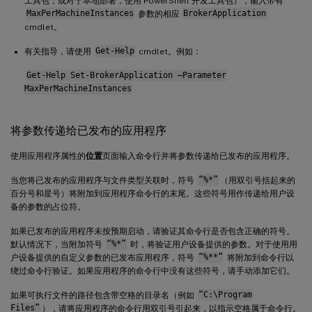
工具包；或对于本地部署，使用 PowerShell 开发工具包），输入带有
MaxPerMachineInstances
参数的相应
BrokerApplication
cmdlet。
有关指导，请使用
Get-Help
cmdlet。例如：
Get-Help Set-BrokerApplication –Parameter
MaxPerMachineInstances
将参数传递给已发布的应用程序
使用应用程序属性的
位置
页面输入命令行并将参数传递给已发布的应用程序。
当您将已发布的应用程序与文件类型关联时，符号
“%*”
（用双引号括起来的
百分号和星号）将附加到应用程序命令行的末尾。这些符号用作传递给用户设
备的参数的占位符。
如果已发布的应用程序未按预期启动，请验证其命令行是否包含正确的符号。
默认情况下，当附加符号
“%*”
时，将验证用户设备提供的参数。对于使用用
户设备提供的自定义参数的已发布应用程序，符号
“%**”
将附加到命令行以
绕过命令行验证。如果应用程序的命令行中没有这些符号，请手动添加它们。
如果可执行文件的路径包含带空格的目录名（例如
“C:\Program
Files”
），请将应用程序的命令行用双引号引起来，以指示空格属于命令行。