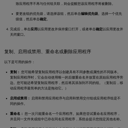
致应用程序不再与任何组关联，则会提醒您该应用程序将被删除。
要更改组的优先级，请选择该组，然后单击
编辑优先级
。选择一个优先
级值，然后单击
确定
。
完成后，单击
应用
以应用更改并保持窗口打开，或者单击
确定
以应用更改并
关闭窗口。
复制、启用或禁用、重命名或删除应用程序
以下是可用的操作：
复制：
您可能希望复制应用程序以创建具有不同参数或属性的不同版本。
复制应用程序时，它会自动使用唯一的后缀重命名并放置在原始应用程序旁
边。您可能还希望复制应用程序，然后将其添加到不同的组。（复制后，移
动应用程序最简单的方法是拖动它。）
启用或禁用：
启用和禁用应用程序与启用和禁用交付组或应用程序组是不
同的操作。
重命名：
您一次只能重命名一个应用程序。如果您尝试重命名应用程序，
并且同一文件夹或组中已存在同名应用程序，系统会提示您指定其他名称。