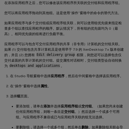
在添加应用程序之后，您可以修改该应用程序所关联的交付组和应用程序组。
您可以将应用程序拖动到其他组。这是使用“操作”窗格中的命令的替代方法。
如果应用程序与多个交付组或应用程序组关联，则可以使用组优先级来指定检
查多个组以查找应用程序的顺序。默认情况下，所有组的优先级均为 0（最
高）。相同优先级的组将进行负载平衡。
应用程序可以与包含可交付应用程序的共享（非专用）计算机的交付组关联。
如果 (1) 交付组包含共享计算机且是使用早于 7.9 的 XenDesktop 7.x 版本创建
的，并且 (2) 您拥有
Edit delivery group
权限，则您还可以选择包含仅
交付桌面的共享计算机的交付组。提交属性对话框时，交付组类型会自动转换
为
desktops and applications
。
在 Studio 导航窗格中选择
应用程序
，然后在中间窗格中选择该应用程序。
在“操作”窗格中选择
属性
。
选择
组
页面。
要添加组，请单击
添加
并选择
应用程序组
或
交付组
。（如果您尚未创建
任何应用程序组，则唯一条目是
交付组
。）然后选择一个或多个可用
组。与应用程序不兼容或已与应用程序关联的组无法选择。
要删除组，请选择一个或多个组，然后单击
删除
。如果删除组关联会导