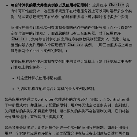
每台计算机的最大并发实例数以及使用标记限制：
应用程序
Charlie
具
有许可和性能要求，这些要求规定了在特定服务器上可以同时运行多少个实
例。这些要求还规定了在站点中的所有服务器上可以同时运行多少个实例。
应用程序每台计算机实例数限制会影响站点中的任何服务器（而不仅仅是特
定交付组中的计算机）。假设您的站点有三台服务器。对于应用程序
Charlie
，您将每台计算机的应用程序实例数限制配置为 2。因此，站点
范围内最多允许启动六个应用程序
Charlie
实例。（即三台服务器上每台
服务器两个 Charlie 实例的限制。）
要将应用程序的使用限制在交付组中的某些计算机上（除了限制站点中所有
计算机上的实例外）：
对这些计算机使用标记功能。
为该应用程序配置每台计算机的最大实例数限制。
如果应用程序通过 Controller 代理以外的方法启动（例如，当 Controller 处
于中断模式时）并且超出了配置的限制，用户将无法启动更多实例，直到他们
关闭足够的实例以不再超出限制。超出限制的实例不会被强制关闭。它们将被
允许继续运行，直到其用户将其关闭。
如果禁用会话漫游，则禁用每个用户一个实例的应用程序限制。如果启用每个
用户一个实例的应用程序限制，请勿配置允许在新设备上创建新会话的两个值