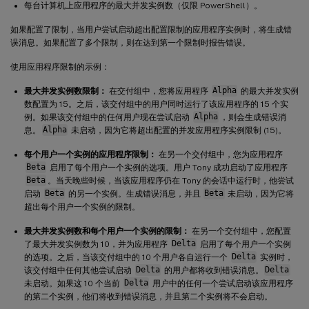
每台计算机上应用程序的最大并发实例数（仅限 PowerShell）。
如果配置了限制，当用户尝试启动超出配置限制的应用程序实例时，将生成错
误消息。如果配置了多个限制，则在达到第一个限制时报告错误。
使用应用程序限制的示例：
最大并发实例数限制：
在交付组中，您将应用程序
Alpha
的最大并发实例
数配置为 15。之后，该交付组中的用户同时运行了该应用程序的 15 个实
例。如果该交付组中的任何用户现在尝试启动
Alpha
，则会生成错误消
息。
Alpha
未启动，因为它将超出配置的并发应用程序实例限制 (15)。
每个用户一个实例的应用程序限制：
在另一个交付组中，您为应用程序
Beta
启用了每个用户一个实例的选项。用户 Tony 成功启动了应用程序
Beta
。当天晚些时候，当该应用程序仍在 Tony 的会话中运行时，他尝试
启动
Beta
的另一个实例。生成错误消息，并且
Beta
未启动，因为它将
超出每个用户一个实例的限制。
最大并发实例数和每个用户一个实例的限制：
在另一个交付组中，您配置
了最大并发实例数为 10，并为应用程序
Delta
启用了每个用户一个实例
的选项。之后，当该交付组中的 10 个用户各自运行一个
Delta
实例时，
该交付组中任何其他尝试启动
Delta
的用户都将收到错误消息。
Delta
未启动。如果这 10 个当前
Delta
用户中的任何一个尝试启动该应用程序
的第二个实例，他们将收到错误消息，并且第二个实例将不会启动。