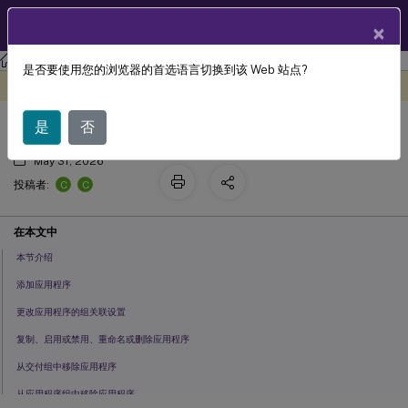
ZH
产品文档
×
Citrix Virtual Apps and Desktops 7 2203 LTSR
是否要使用您的浏览器的首选语言切换到该 Web 站点?
应用程序
此内容已经过机器动态翻译。
在此处提供反馈
是
否
May 31, 2026
C
C
投稿者:
在本文中
本节介绍
添加应用程序
更改应用程序的组关联设置
复制、启用或禁用、重命名或删除应用程序
从交付组中移除应用程序
从应用程序组中移除应用程序