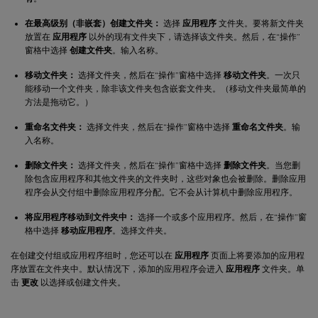
在最高级别（非嵌套）创建文件夹：
选择
应用程序
文件夹。要将新文件夹
放置在
应用程序
以外的现有文件夹下，请选择该文件夹。然后，在“操作”
窗格中选择
创建文件夹
。输入名称。
移动文件夹：
选择文件夹，然后在“操作”窗格中选择
移动文件夹
。一次只
能移动一个文件夹，除非该文件夹包含嵌套文件夹。（移动文件夹最简单的
方法是拖动它。）
重命名文件夹：
选择文件夹，然后在“操作”窗格中选择
重命名文件夹
。输
入名称。
删除文件夹：
选择文件夹，然后在“操作”窗格中选择
删除文件夹
。当您删
除包含应用程序和其他文件夹的文件夹时，这些对象也会被删除。删除应用
程序会从交付组中删除应用程序分配。它不会从计算机中删除应用程序。
将应用程序移动到文件夹中：
选择一个或多个应用程序。然后，在“操作”窗
格中选择
移动应用程序
。选择文件夹。
在创建交付组或应用程序组时，您还可以在
应用程序
页面上将要添加的应用程
序放置在文件夹中。默认情况下，添加的应用程序会进入
应用程序
文件夹。单
击
更改
以选择或创建文件夹。