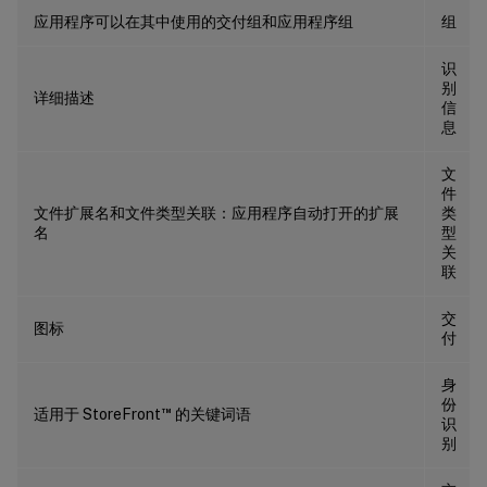
应用程序可以在其中使用的交付组和应用程序组
组
识
别
详细描述
信
息
文
件
文件扩展名和文件类型关联：应用程序自动打开的扩展
类
名
型
关
联
交
图标
付
身
份
™
适用于 StoreFront
的关键词语
识
别