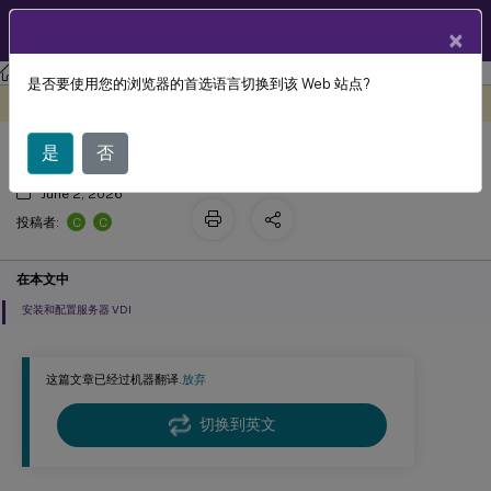
ZH
产品文档
×
Citrix Virtual Apps and Desktops 7 2311
是否要使用您的浏览器的首选语言切换到该 Web 站点?
服务器 VDI
此内容已经过机器动态翻译。
在此处提供反馈
是
否
June 2, 2026
C
C
投稿者:
在本文中
安装和配置服务器 VDI
这篇文章已经过机器翻译.
放弃
切换到英文