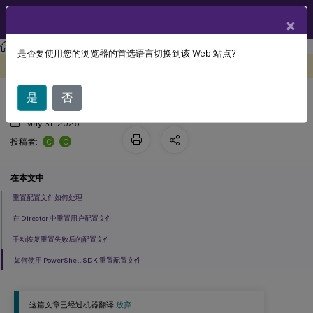
ZH
产品文档
×
Citrix Virtual Apps and Desktops 7 2402 LTSR
Director
是否要使用您的浏览器的首选语言切换到该 Web 站点?
重置用户配置文件
此内容已经过机器动态翻译。
在此处提供反馈
是
否
May 31, 2026
C
C
投稿者:
在本文中
重置配置文件如何处理
在 Director 中重置用户配置文件
手动恢复重置失败后的配置文件
如何使用 PowerShell SDK 重置配置文件
这篇文章已经过机器翻译.
放弃