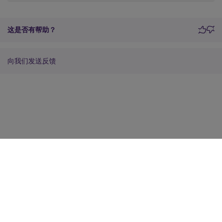
这是否有帮助？
向我们发送反馈
站点反馈
您的隐私选择
隐私和法律条款
Cookie 首选项
docs.cloud.com
© 1999-
2026
Cloud Software Group, Inc. All rights reserved.