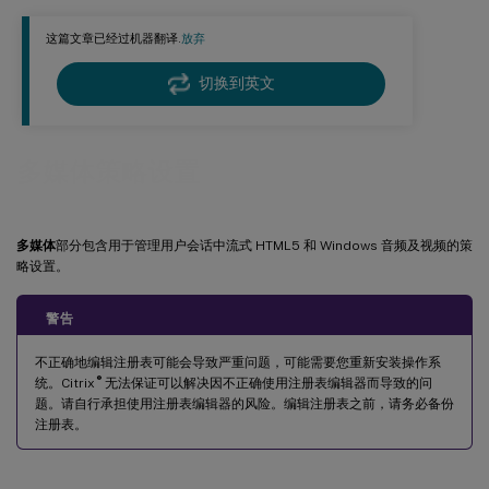
使用 GPU 优化通过 WAN 的 Windows Media 多媒体重定向
这篇文章已经过机器翻译.
放弃
Windows 媒体回退阻止
Windows 媒体客户端内容获取
切换到英文
Windows 媒体重定向
Windows Media 重定向缓冲区大小
多媒体策略设置
Windows Media 重定向缓冲区大小使用
多媒体
部分包含用于管理用户会话中流式 HTML5 和 Windows 音频及视频的策
略设置。
警告
不正确地编辑注册表可能会导致严重问题，可能需要您重新安装操作系
®
统。Citrix
无法保证可以解决因不正确使用注册表编辑器而导致的问
题。请自行承担使用注册表编辑器的风险。编辑注册表之前，请务必备份
注册表。