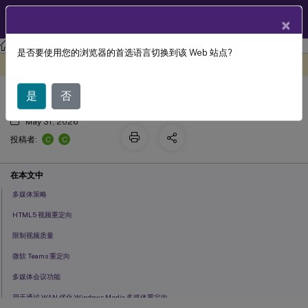
ZH
产品文档
×
Citrix Virtual Apps and Desktops 7 2402 LTSR
参考
是否要使用您的浏览器的首选语言切换到该 Web 站点?
多媒体策略设置
此内容已经过机器动态翻译。
在此处提供反馈
是
否
May 31, 2026
C
C
投稿者:
在本文中
多媒体策略
HTML5 视频重定向
限制视频质量
微软 Teams 重定向
多媒体会议功能
用于通过 WAN 优化 Windows Media 多媒体重定向