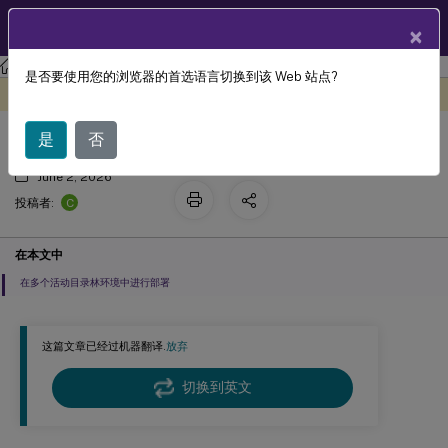
ZH
产品文档
×
是否要使用您的浏览器的首选语言切换到该 Web 站点?
已加入活动目录
此内容已经过机器动态翻译。
在此处提供反馈
是
否
June 2, 2026
C
投稿者:
在本文中
在多个活动目录林环境中进行部署
这篇文章已经过机器翻译.
放弃
切换到英文