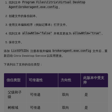
找到文件
Program Files\Citrix\Virtual Desktop
Agent\brokeragent.exe.config
。
创建文件的备份副本。
使用文本编辑程序（例如记事本）打开文件。
找到文本
allowNtlm="false"
并将其更改为
allowNtlm="true"
。
保存文件。
添加
ListOfSIDs
注册表项并编辑
brokeragent.exe.config
文件后，重
新启动 Citrix Desktop Service 以应用更改。
下表列出了支持的信任类型：
此版本中受支
信任类型
可传递性
方向性
持
父级和子
可传递
双向
是
级
树根域
可传递
双向
是