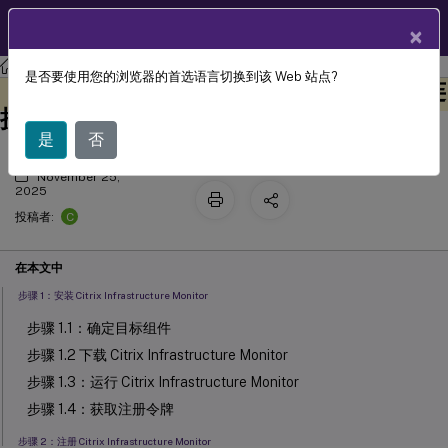
ZH
产品文档
×
Citrix Virtual Apps and Desktops
7 2511
Director
是否要使用您的浏览器的首选语言切换到该 Web 站点?
Citrix Infrastructure Monitor 的手动连
此内容已经过机器动态翻译。
在此处提供反馈
接
是
否
November 25,
2025
C
投稿者:
在本文中
步骤 1：安装 Citrix Infrastructure Monitor
步骤 1.1：确定目标组件
步骤 1.2 下载 Citrix Infrastructure Monitor
步骤 1.3：运行 Citrix Infrastructure Monitor
步骤 1.4：获取注册令牌
步骤 2：注册 Citrix Infrastructure Monitor