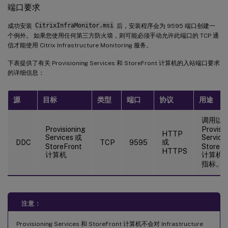
端口要求
成功安装
CitrixInfraMonitor.msi
后，安装程序会为 9595 端口创建一
个例外。 如果您使用任何第三方防火墙，则可能必须手动允许此端口的 TCP 通
信才能使用 Citrix Infrastructure Monitoring 服务。
下表提供了有关 Provisioning Services 和 StoreFront 计算机的入站端口要求
的详细信息：
源
目标
类型
端口
协议
用途
调用以
Provisioning
Provisi
HTTP
Services 或
Service
或
DDC
TCP
9595
StoreFront
StoreFr
HTTPS
计算机
计算机
指标。
注意：
Provisioning Services 和 StoreFront 计算机不会对 Infrastructure