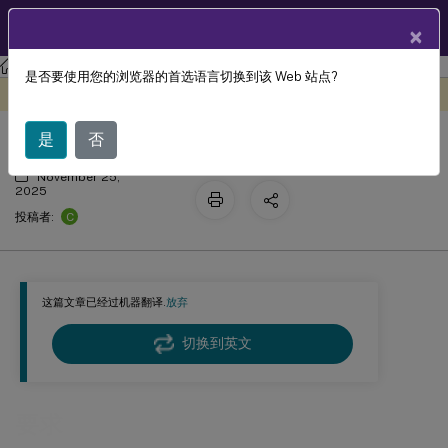
ZH
产品文档
×
Citrix Virtual Apps and Desktops
7 2511
Thinwire
是否要使用您的浏览器的首选语言切换到该 Web 站点?
要求
此内容已经过机器动态翻译。
在此处提供反馈
是
否
November 25,
2025
C
投稿者:
这篇文章已经过机器翻译.
放弃
切换到英文
要求