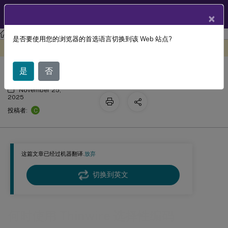
ZH
产品文档
×
Citrix Virtual Apps and Desktops
7 2511
Thinwire
是否要使用您的浏览器的首选语言切换到该 Web 站点?
何时使用 Thinwire 选择性编码
此内容已经过机器动态翻译。
在此处提供反馈
是
否
November 25,
2025
C
投稿者:
这篇文章已经过机器翻译.
放弃
切换到英文
何时使用 Thinwire 选择性编码