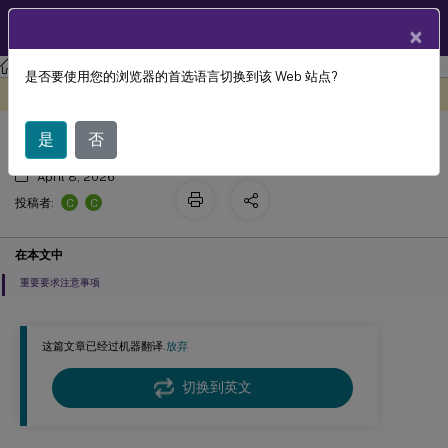
ZH
产品文档
×
Citrix Virtual Apps and Desktops
7 2511
Thinwire
是否要使用您的浏览器的首选语言切换到该 Web 站点?
系统要求
此内容已经过机器动态翻译。
在此处提供反馈
是
否
April 8, 2026
C
C
投稿者:
在本文中
重要要求注意事项
这篇文章已经过机器翻译.
放弃
切换到英文