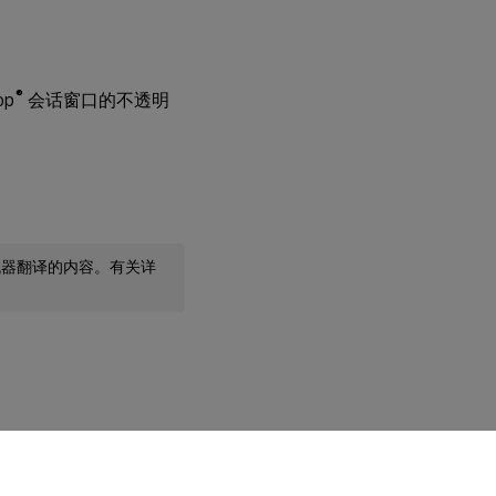
®
op
会话窗口的不透明
机器翻译的内容。有关详