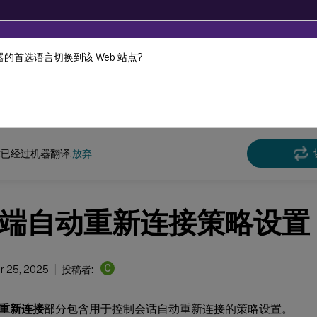
的首选语言切换到该 Web 站点?
机器动态翻译。
在此
Virtual Apps and Desktops
7 2511
参考
已经过机器翻译.
放弃
端自动重新连接策略设置
C
r 25, 2025
投稿者:
重新连接
部分包含用于控制会话自动重新连接的策略设置。