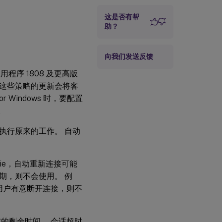
客户端自动重新连接
超时
这是否有帮
助？
重新连接用户界面
透明度级别
向我们发送反馈
ce 应用程序 1808 及更高版
io 中这些策略的更新会将客
r Windows 时，要配置
。
执行原来的工作。 自动
kie，自动重新连接可能
过期，则不会使用。 例
果用户有意断开连接，则不
的剩余时间。 会话超时