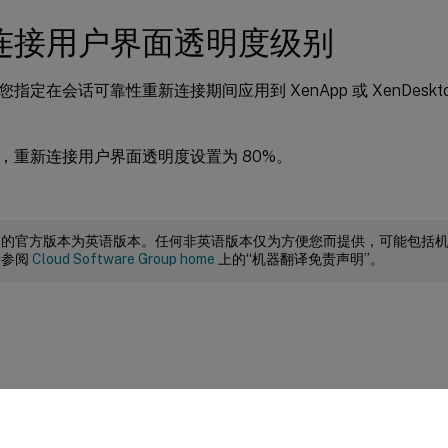
连接用户界面透明度级别
指定在会话可靠性重新连接期间应用到 XenApp 或 XenDeskt
，重新连接用户界面透明度设置为 80%。
档的官方版本为英语版本。任何非英语版本仅为方便您而提供，可能包括
请参阅
Cloud Software Group home
上的“机器翻译免责声明”。