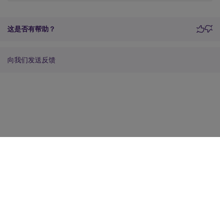
这是否有帮助？
向我们发送反馈
站点反馈
您的隐私选择
隐私和法律条款
Cookie 首选项
docs.cloud.com
© 1999-
2026
Cloud Software Group, Inc. All rights reserved.