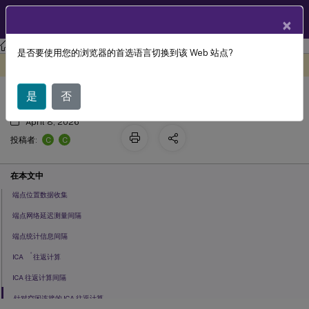
ZH
产品文档
×
Citrix Virtual Apps and Desktops
7 2511
参考
是否要使用您的浏览器的首选语言切换到该 Web 站点?
最终用户监控策略设置
此内容已经过机器动态翻译。
在此处提供反馈
是
否
April 8, 2026
C
C
投稿者:
在本文中
端点位置数据收集
端点网络延迟测量间隔
端点统计信息间隔
®
ICA
往返计算
ICA 往返计算间隔
针对空闲连接的 ICA 往返计算