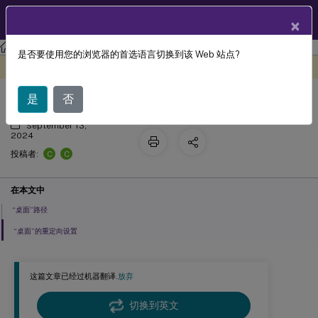
ZH
产品文档
×
Citrix Virtual Apps and Desktops
7 2511
参考
是否要使用您的浏览器的首选语言切换到该 Web 站点?
桌面策略设置
此内容已经过机器动态翻译。
在此处提供反馈
是
否
September 13,
2024
C
C
投稿者:
在本文中
“桌面”路径
“桌面”的重定向设置
这篇文章已经过机器翻译.
放弃
切换到英文