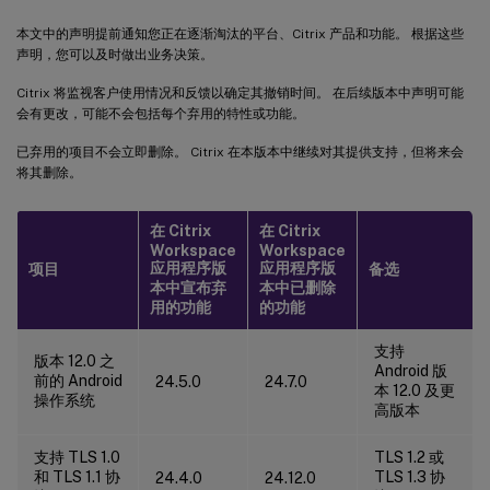
本文中的声明提前通知您正在逐渐淘汰的平台、Citrix 产品和功能。 根据这些
声明，您可以及时做出业务决策。
Citrix 将监视客户使用情况和反馈以确定其撤销时间。 在后续版本中声明可能
会有更改，可能不会包括每个弃用的特性或功能。
已弃用的项目不会立即删除。 Citrix 在本版本中继续对其提供支持，但将来会
将其删除。
在 Citrix
在 Citrix
Workspace
Workspace
应用程序版
应用程序版
项目
备选
本中宣布弃
本中已删除
用的功能
的功能
支持
版本 12.0 之
Android 版
前的 Android
24.5.0
24.7.0
本 12.0 及更
操作系统
高版本
支持 TLS 1.0
TLS 1.2 或
和 TLS 1.1 协
TLS 1.3 协
24.4.0
24.12.0