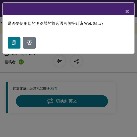
ZH
产品文档
×
适用于 Android 的 Citrix Workspace 应用程序
是否要使用您的浏览器的首选语言切换到该 Web 站点?
弃用
此内容已经过机器动态翻译。
在此处提供反馈
是
否
April 9, 2025
C
投稿者:
这篇文章已经过机器翻译.
放弃
切换到英文
弃用