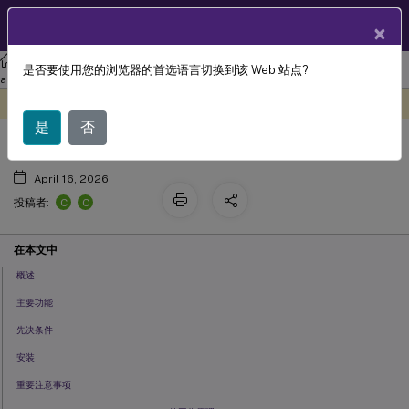
ZH
产品文档
×
Citrix Workspace
应用程序（适用于 Windows）
Citrix Workspace
是否要使用您的浏览器的首选语言切换到该 Web 站点?
Citrix Workspace app Desktop Lock
app 2402 LTSR 适用于 Windows
此内容已经过机器动态翻译。
在此处提供反馈
是
否
April 16, 2026
C
C
投稿者:
在本文中
概述
主要功能
先决条件
安装
重要注意事项