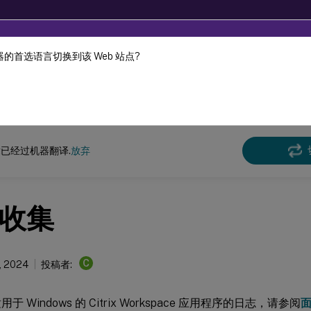
的首选语言切换到该 Web 站点?
机器动态翻译。
在此
x Workspace 应用程序
已经过机器翻译.
放弃
收集
C
, 2024
投稿者:
于 Windows 的 Citrix Workspace 应用程序的日志，请参阅
面