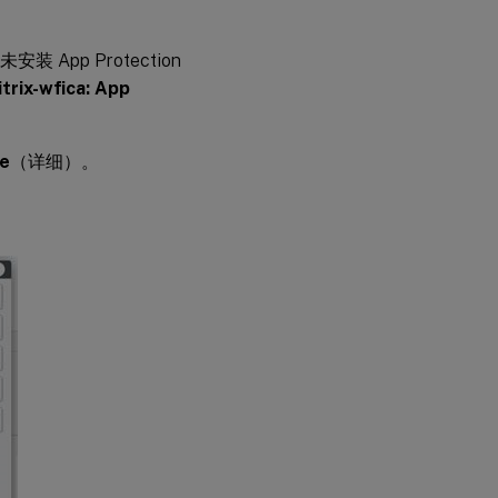
 App Protection
trix-wfica: App
e
（详细）。