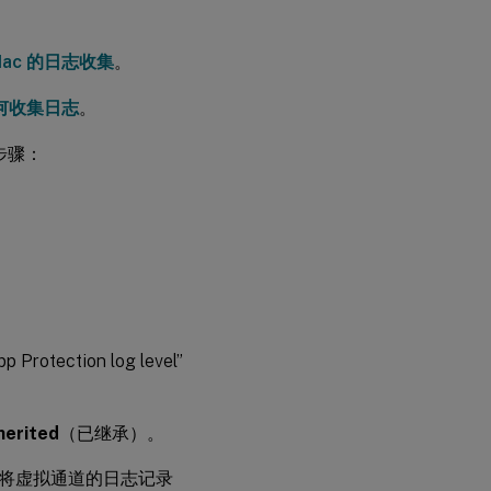
Mac 的日志收集
。
何收集日志
。
下步骤：
ction log level”
herited
（已继承）。
将虚拟通道的日志记录