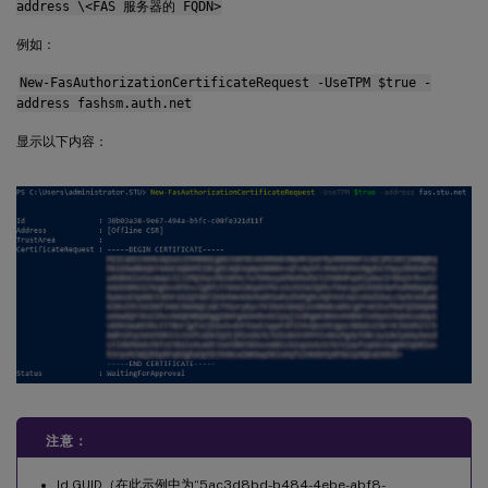
address \<FAS 服务器的 FQDN>
例如：
New-FasAuthorizationCertificateRequest -UseTPM $true -
address fashsm.auth.net
显示以下内容：
注意：
Id GUID（在此示例中为“5ac3d8bd-b484-4ebe-abf8-