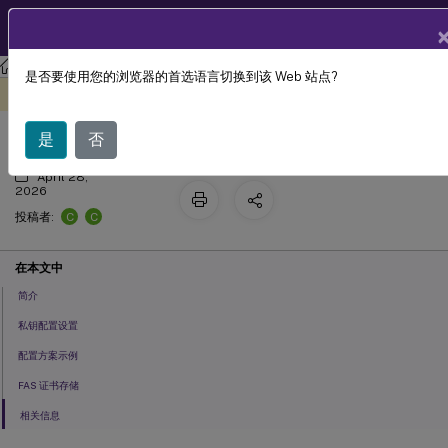
ZH
产品文档
联合身份验证服务
联合身份验证服务
是否要使用您的浏览器的首选语言切换到该 Web 站点?
私钥保护
此内容已经过机器动态翻译。
在此处提供反馈
是
否
April 28,
2026
C
C
投稿者:
在本文中
简介
私钥配置设置
配置方案示例
FAS 证书存储
相关信息