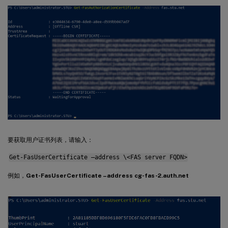
要获取用户证书列表，请输入：
Get-FasUserCertificate –address \<FAS server FQDN>
例如，
Get-FasUserCertificate –address cg-fas-2.auth.net