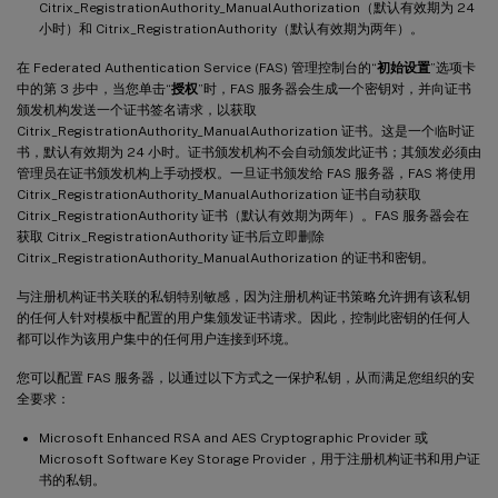
Citrix_RegistrationAuthority_ManualAuthorization（默认有效期为 24
小时）和 Citrix_RegistrationAuthority（默认有效期为两年）。
在 Federated Authentication Service (FAS) 管理控制台的“
初始设置
”选项卡
中的第 3 步中，当您单击“
授权
”时，FAS 服务器会生成一个密钥对，并向证书
颁发机构发送一个证书签名请求，以获取
Citrix_RegistrationAuthority_ManualAuthorization 证书。这是一个临时证
书，默认有效期为 24 小时。证书颁发机构不会自动颁发此证书；其颁发必须由
管理员在证书颁发机构上手动授权。一旦证书颁发给 FAS 服务器，FAS 将使用
Citrix_RegistrationAuthority_ManualAuthorization 证书自动获取
Citrix_RegistrationAuthority 证书（默认有效期为两年）。FAS 服务器会在
获取 Citrix_RegistrationAuthority 证书后立即删除
Citrix_RegistrationAuthority_ManualAuthorization 的证书和密钥。
与注册机构证书关联的私钥特别敏感，因为注册机构证书策略允许拥有该私钥
的任何人针对模板中配置的用户集颁发证书请求。因此，控制此密钥的任何人
都可以作为该用户集中的任何用户连接到环境。
您可以配置 FAS 服务器，以通过以下方式之一保护私钥，从而满足您组织的安
全要求：
Microsoft Enhanced RSA and AES Cryptographic Provider 或
Microsoft Software Key Storage Provider，用于注册机构证书和用户证
书的私钥。