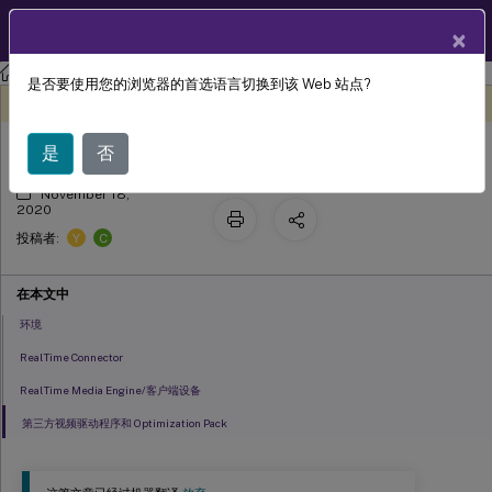
ZH
产品文档
×
HDX
实时优化包
RealTime Optimization Pack 2.4 (LTSR)
是否要使用您的浏览器的首选语言切换到该 Web 站点?
系统要求
此内容已经过机器动态翻译。
在此处提供反馈
是
否
November 18,
2020
Y
C
投稿者:
在本文中
环境
RealTime Connector
RealTime Media Engine/客户端设备
第三方视频驱动程序和 Optimization Pack