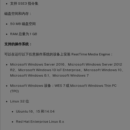
支持 SSE3 指令集
磁盘空间和内存：
50 MB 磁盘空间
RAM 总量为 1 GB
支持的操作系统：
可以在运行以下任意操作系统的设备上安装 RealTime Media Engine：
Microsoft Windows Server 2016、Microsoft Windows Server 2012
R2、Microsoft Windows 10 IoT Enterprise、Microsoft Windows 10、
Microsoft Windows 8.1、Microsoft Windows 7
Microsoft Windows 设备：WES 7 或 Microsoft Windows Thin PC
(TPC)
Linux 32 位
Ubuntu 16、15 和 14.04
Red Hat Enterprise Linux 6.x