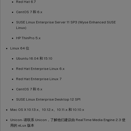
Red Hat 6.7
CentOS 7 和 6.x
SUSE Linux Enterprise Server 11 SP3 (Wyse Enhanced SUSE
Linux)
HP ThinPro 5.x
Linux 64 位
Ubuntu 16.04 和 15.10
Red Hat Enterprise Linux 6.x
Red Hat Enterprise Linux 7
CentOS 7 和 6.x
SUSE Linux Enterprise Desktop 12 SP1
Mac OS X 10.13.x、10.12.x、10.11.x 和 10.10.x
Unicon - 请联系 Unicon，了解他们建议由 RealTime Media Engine 2.3 使
用的 eLux 版本