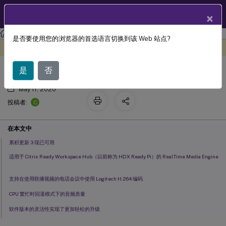
ZH
产品文档
×
HDX
实时优化包
RealTime Optimization Pack 2.4 (LTSR)
是否要使用您的浏览器的首选语言切换到该 Web 站点?
新增功能
此内容已经过机器动态翻译。
在此处提供反馈
是
否
May 11, 2020
C
投稿者:
在本文中
累积更新 3 现已可用
适用于 Citrix Ready Workspace Hub（以前称为 HDX Ready Pi）的 RealTime Media Engine
支持在使用联播视频的电话会议中使用 Logitech H.264 编码
CPU 繁忙时回退模式下的音频质量
软件版本的灵活性实现了更加轻松的升级
麦克风图标发生变化以反映正在发言的与会者