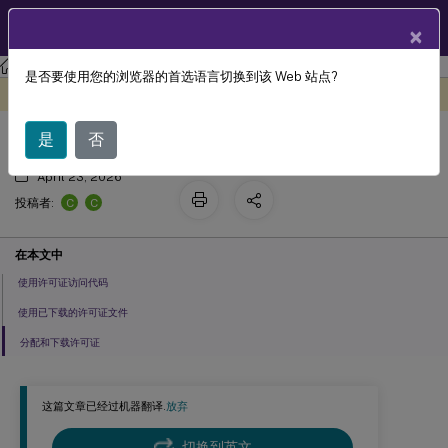
ZH
产品文档
×
许可
Licensing 11.16.6
是否要使用您的浏览器的首选语言切换到该 Web 站点?
安装许可证
此内容已经过机器动态翻译。
在此处提供反馈
是
否
April 23, 2026
C
C
投稿者:
在本文中
使用许可证访问代码
使用已下载的许可证文件
分配和下载许可证
这篇文章已经过机器翻译.
放弃
切换到英文