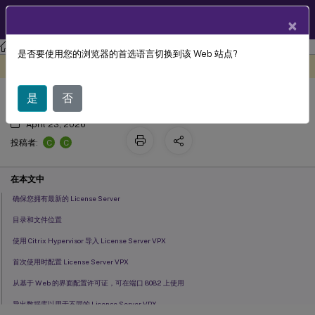
ZH
产品文档
×
许可
Licensing 11.16.6
是否要使用您的浏览器的首选语言切换到该 Web 站点?
开始使用 License Server VPX
此内容已经过机器动态翻译。
在此处提供反馈
是
否
April 23, 2026
C
C
投稿者:
在本文中
确保您拥有最新的 License Server
目录和文件位置
使用 Citrix Hypervisor 导入 License Server VPX
首次使用时配置 License Server VPX
从基于 Web 的界面配置许可证，可在端口 8082 上使用
导出数据库以用于不同的 License Server VPX