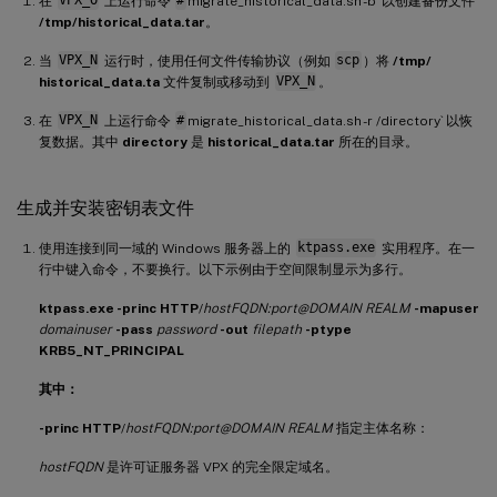
在
VPX_O
上运行命令
#
migrate_historical_data.sh -b` 以创建备份文件
/tmp/historical_data.tar
。
当
VPX_N
运行时，使用任何文件传输协议（例如
scp
）将
/tmp/
historical_data.ta
文件复制或移动到
VPX_N
。
在
VPX_N
上运行命令
#
migrate_historical_data.sh -r /directory` 以恢
复数据。其中
directory
是
historical_data.tar
所在的目录。
生成并安装密钥表文件
使用连接到同一域的 Windows 服务器上的
ktpass.exe
实用程序。在一
行中键入命令，不要换行。以下示例由于空间限制显示为多行。
ktpass.exe -princ HTTP
/
hostFQDN:port@DOMAIN REALM
-mapuser
domainuser
-pass
password
-out
filepath
-ptype
KRB5_NT_PRINCIPAL
其中：
-princ HTTP
/
hostFQDN:port@DOMAIN REALM
指定主体名称：
hostFQDN
是许可证服务器 VPX 的完全限定域名。