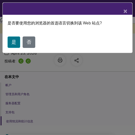
ZH
产品文档
×
许可
Licensing 11.17.2
是否要使用您的浏览器的首选语言切换到该 Web 站点?
设置
此内容已经过机器动态翻译。
在此处提供反馈
是
否
April 23, 2026
C
C
投稿者:
在本文中
帐户
管理员和用户角色
服务器配置
支持包
使用情况和统计信息