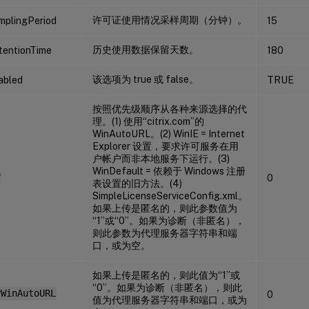
许可证使用情况采样周期（分钟）。
mplingPeriod
15
历史使用数据保留天数。
tentionTime
180
该选项为 true 或 false。
abled
TRUE
按照优先级顺序从各种来源选择的代
理。(1) 使用“citrix.com”的
WinAutoURL。(2) WinIE = Internet
Explorer 设置，要求许可服务在用
户帐户而非本地服务下运行。(3)
WinDefault = 依赖于 Windows 注册
y
0
表设置的旧方法。(4)
SimpleLicenseServiceConfig.xml。
如果上传是匿名的，则此参数值为
“1”或“0”。如果为诊断（非匿名），
则此参数为代理服务器字符串和端
口，或为空。
如果上传是匿名的，则此值为“1”或
“0”。如果为诊断（非匿名），则此
yWinAutoURL
0
值为代理服务器字符串和端口，或为