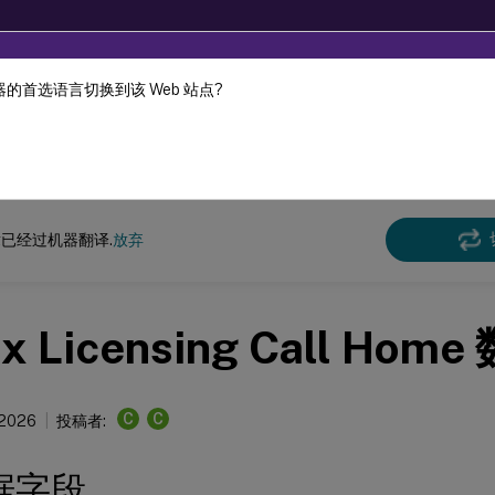
的首选语言切换到该 Web 站点?
机器动态翻译。
在此
许可 11.17.2 版本 40000
已经过机器翻译.
放弃
rix Licensing Call Ho
C
C
 2026
投稿者:
据字段