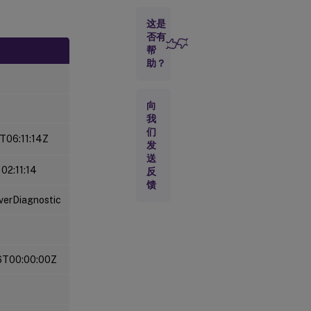
用数据
这是
否有
许
帮
可
助？
证
服
务
向
器
我
和
许
们
T06:11:14Z
可
发
证
送
使
02:11:14
反
用
馈
信
verDiagnostic
息
6T00:00:00Z