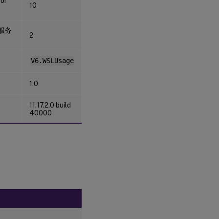
for
10
g 服务
2
V6.WSLUsage
1.0
11.17.2.0 build
40000