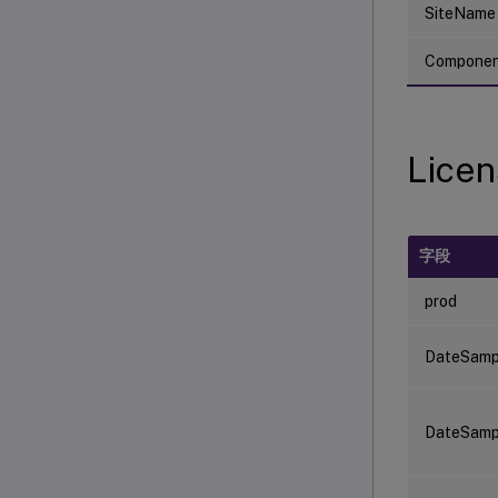
SiteName
Compone
Lice
字段
prod
DateSamp
DateSam