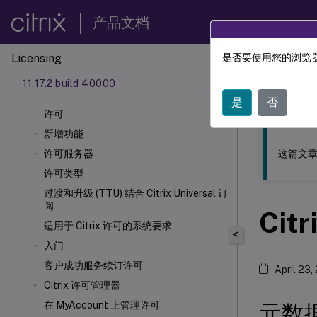
产品文档
Licensing
是否要使用您的浏览器
此内容已经过
11.17.2 build 40000
许可
是
否
许可
新增功能
这篇文章
许可服务器
许可类型
过渡和升级 (TTU) 结合 Citrix Universal
订
阅
Cit
适用于 Citrix
许可的系统要求
<
入门
客户成功服务续订许可
April 23,
Citrix 许可管理器
在 MyAccount 上管理许可
元数