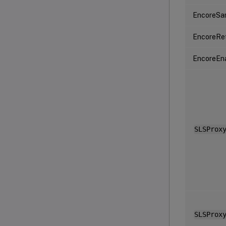
EncoreSa
EncoreRe
EncoreEn
SLSProx
SLSProx