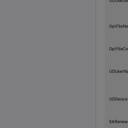
UDUseDo
OptFileN
OptFileCo
UDUserN
UDDevic
SARenewa