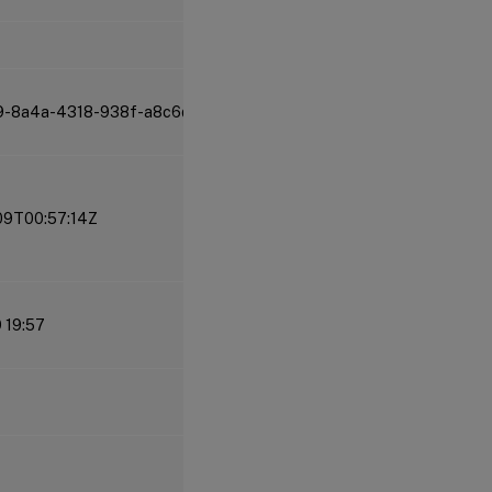
9-8a4a-4318-938f-a8c6da2aa2ef
09T00:57:14Z
9 19:57