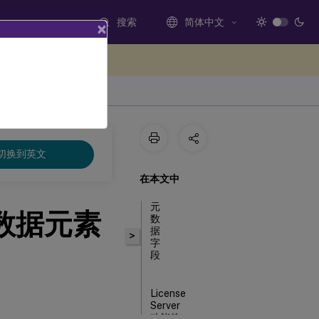
搜索
简体中文
×
处提供反馈
切换到英文
在本文中
元
me 数据元素
数
据
>
字
段
License
Server
功能使