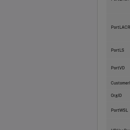
PortLACR
PortLS
PortVD
Customer
OrgID
PortWSL