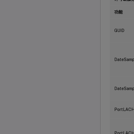
功能
GUID
DateSam
DateSamp
PortLAC
PortLAC