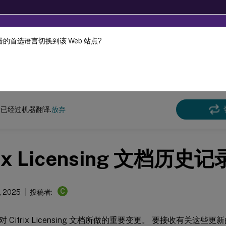
的首选语言切换到该 Web 站点?
机器动态翻译。
在此
许可 11.17.2 build 41000
已经过机器翻译.
放弃
rix Licensing 文档历史记
C
7, 2025
投稿者:
 Citrix Licensing 文档所做的重要变更。 要接收有关这些更