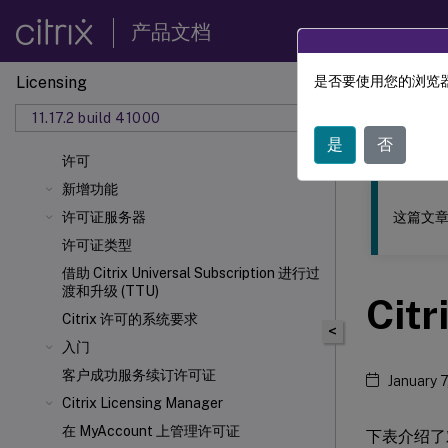
产品文档
Licensing
是否要使用您的浏览器
此内容已经过
11.17.2 build 41000
许可
是
否
许可
新增功能
这篇文章
许可证服务器
许可证类型
借助 Citrix Universal
Subscription 进行过
渡和升级 (TTU)
Cit
Citrix
许可的系统要求
<
入门
客户成功服务续订许可证
January 
Citrix Licensing Manager
在 MyAccount 上管理许可证
下表介绍了对