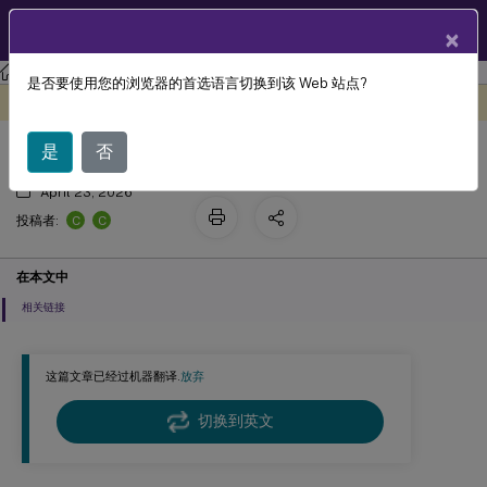
ZH
产品文档
×
许可
许可 11.17.2 build 41000
是否要使用您的浏览器的首选语言切换到该 Web 站点?
许可证服务器
此内容已经过机器动态翻译。
在此处提供反馈
是
否
April 23, 2026
C
C
投稿者:
在本文中
相关链接
这篇文章已经过机器翻译.
放弃
切换到英文