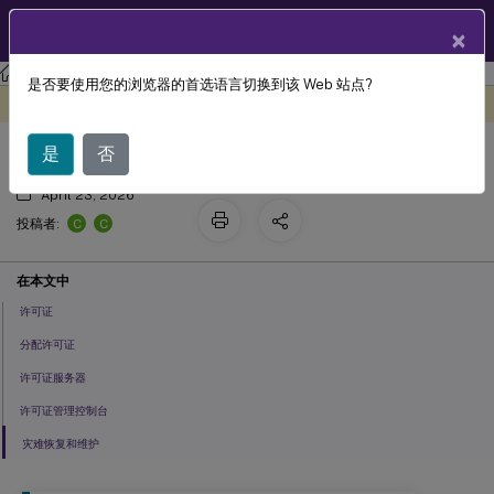
ZH
产品文档
×
许可
许可 11.17.2 build 41000
是否要使用您的浏览器的首选语言切换到该 Web 站点?
许可常见问题解答
此内容已经过机器动态翻译。
在此处提供反馈
是
否
April 23, 2026
C
C
投稿者:
在本文中
许可证
分配许可证
许可证服务器
许可证管理控制台
灾难恢复和维护