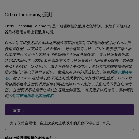
Citrix Licensing 遥测
Citrix Licensing Telemetry 是一项强制性的数据收集计划。 安装许可证服务
器后将启用自动上载数据功能。
Citrix 许可证服务器收集本地产品许可证的有限许可证遥测数据并向 Citrix 报
告这些数据，以支持许可证合规性。 对于这些许可证，Citrix 要求您在每个新
版本发布后的 6 个月内转换到最新的许可证服务器版本。 许可证服务器版本
11.17.2 内部版本 40000 及更高版本的许可证服务器许可证收集和报告（电子或
手动）必须处于活动状态。 除非您选择了手动报告，否则您同意根据需要调整
防火墙以允许电子许可证报告。 如果您有任何问题或疑虑，请联系
客户服务中
心
。 除了 Citrix 在法律或衡平法上可能采取的任何其他补救措施外，Citrix 可
能会因不遵守这些要求而暂停或终止您的 Citrix 支持，并且对此不承担任何责
任。 这些要求不适用于法律或法规禁止的范围。 有关更多详细信息，请参阅我
们的
许可证遥测常见问题解答
。
重要：
为了保持合规性，自上次成功上载以来的天数不得超过 90 天。
成功上载遥测数据的必备条件：