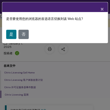
ZH
产品文档
×
许可
许可 11.17.2 版本 44000
是否要使用您的浏览器的首选语言切换到该 Web 站点?
Citrix Licensing 数据收集计划
此内容已经过机器动态翻译。
在此处提供反馈
是
否
January 7,
2025
C
投稿者:
在本文中
Citrix Licensing Call Home
Citrix Licensing 客户体验改善计划
Citrix 许可证服务器事件数据
Citrix Licensing 遥测