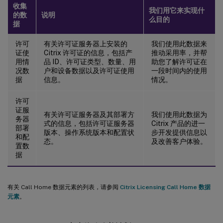
收集
我们用它来实现什
的数
说明
么目的
据
许可
有关许可证服务器上安装的
我们使用此数据来
证使
Citrix 许可证的信息，包括产
推动采用率，并帮
用情
品 ID、许可证类型、数量、用
助您了解许可证在
况数
户和设备数据以及许可证使用
一段时间内的使用
据
信息。
情况。
许可
证服
有关许可证服务器及其部署方
我们使用此数据为
务器
式的信息，包括许可证服务器
Citrix 产品的进一
部署
版本、操作系统版本和配置状
步开发提供信息以
和配
态。
及改善客户体验。
置数
据
有关 Call Home 数据元素的列表，请参阅
Citrix Licensing Call Home 数据
元素
。