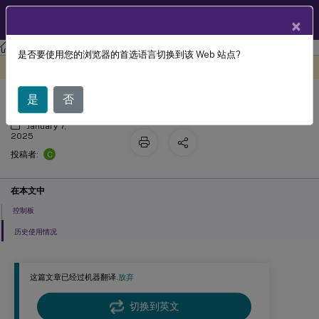
ZH
产品文档
×
许可
许可 11.17.2 build 45000
是否要使用您的浏览器的首选语言切换到该 Web 站点?
控制板和历史使用情况
此内容已经过机器动态翻译。
在此处提供反馈
是
否
January 7,
2025
C
投稿者:
在本文中
控制板
历史使用情况
这篇文章已经过机器翻译.
放弃
切换到英文