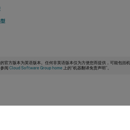
素
类型
档的官方版本为英语版本。任何非英语版本仅为方便您而提供，可能包括
请参阅
Cloud Software Group home
上的“机器翻译免责声明”。