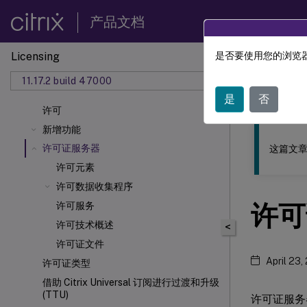
产品文档
Licensing
是否要使用您的浏览器
此内容已经过
11.17.2 build 47000
许可
是
否
许可
新增功能
许可证服务器
这篇文章
许可元素
许可数据收集程序
许可
许可服务
许可技术概述
<
许可证文件
April 23,
许可证类型
借助 Citrix Universal
订阅进行过渡和升级
(TTU)
许可证服务