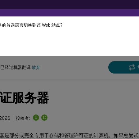
的首选语言切换到该 Web 站点?
机器动态翻译。
在此
许可 11.17.2 版本 47000
已经过机器翻译.
放弃
证服务器
C
C
 2026
投稿者:
器是部分或完全专用于存储和管理许可证的计算机。如果您尝试连接到