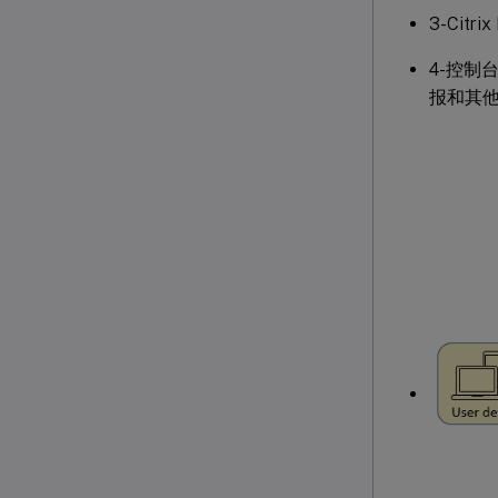
3-Cit
4-控制
报和其