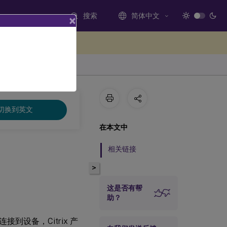
搜索
简体中文
×
处提供反馈
切换到英文
在本文中
相关链接
>
这是否有帮
助？
设备，Citrix 产