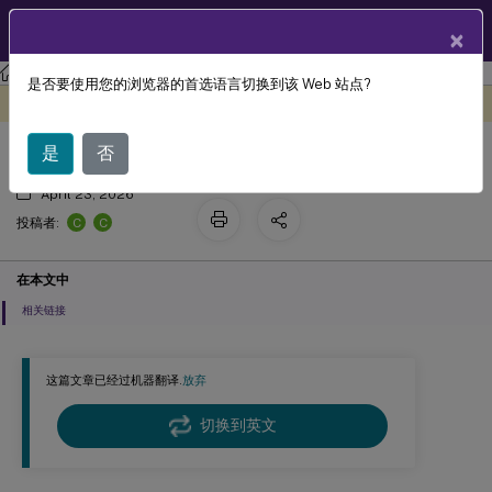
ZH
产品文档
×
许可
许可 11.17.2 版本 47000
是否要使用您的浏览器的首选语言切换到该 Web 站点?
许可证服务器
此内容已经过机器动态翻译。
在此处提供反馈
是
否
April 23, 2026
C
C
投稿者:
在本文中
相关链接
这篇文章已经过机器翻译.
放弃
切换到英文