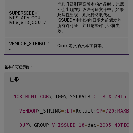
当您升级到更高版本的产品时，此属
性会出现在升级许可证文件中。如果
SUPERSEDE=”
此属性出现，则此行将取代在
MPS_ADV_CCU
ISSUED= 中指定的日期之前颁发的
MPS_STD_CCU …”
所有许可证，并且这些许可证将失
效。
VENDOR_STRING=”
Citrix 定义的文本字符串。
…”
基本许可证示例：
INCREMENT
CBR
\_100\_SSERVER 
CITRIX
2016.1
VENDOR
\_STRING
=
;
LT
=
Retail
;
GP
=
720
;
MAXBW
DUP
\_GROUP
=
V
ISSUED
=
18
-
dec
-
2005
NOTICE