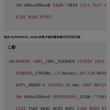
SN
=
100se200seB 
SIGN
=
"1B19 
C213
7517
CC
E1DE
B5D5
D793
"

包含 SUPERSEDE_SIGN 的客户成功服务续订许可证示例：
INCREMENT
CBR
\_100\_SSERVER 
CITRIX
2017.1
VENDOR
\_STRING
=
;
LT
=
Retail
;
GP
=
720
;
MAXBW
DUP
\_GROUP
=
V
ISSUED
=
18
-
dec
-
2007
NOTICE
SN
=
100se200seU 
SUPERSEDE
\_SIGN
=
{
"
CBR
\_
CC62
 756F 864C 9C93 06FC 
E1DE
B5D5
D79