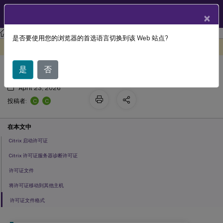
ZH
产品文档
×
许可
许可 11.17.2 版本 48000
是否要使用您的浏览器的首选语言切换到该 Web 站点?
许可证文件
此内容已经过机器动态翻译。
在此处提供反馈
是
否
April 23, 2026
C
C
投稿者:
在本文中
Citrix 启动许可证
Citrix 许可证服务器诊断许可证
许可证文件
将许可证移动到其他主机
许可证文件格式