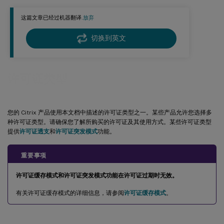
命名用户许可证（旧版）
这篇文章已经过机器翻译.
放弃
评估许可证
许可证透支
切换到英文
许可证突发模式
透支和许可证突发模式可用性
许可证类型
Citrix 本地年度和定期零售许可证订阅
您的 Citrix 产品使用本文档中描述的许可证类型之一。某些产品允许您选择多
种许可证类型。请确保您了解所购买的许可证及其使用方式。某些许可证类型
提供
许可证透支
和
许可证突发模式
功能。
重要事项
许可证缓存模式和许可证突发模式功能在许可证过期时无效。
有关许可证缓存模式的详细信息，请参阅
许可证缓存模式
。