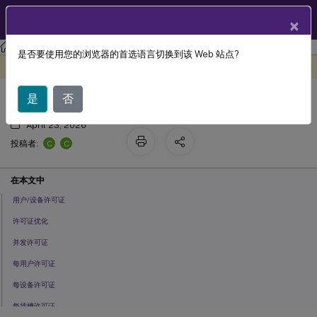
ZH
产品文档
×
许可
许可 11.17.2 版本 48000
是否要使用您的浏览器的首选语言切换到该 Web 站点?
许可证类型
此内容已经过机器动态翻译。
在此处提供反馈
是
否
April 23, 2026
C
C
投稿者:
在本文中
用户/设备许可证
许可证优化
并发许可证
每用户许可证
每设备许可证
每插槽许可证