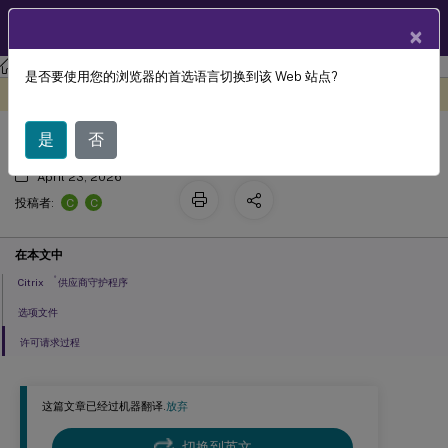
ZH
产品文档
×
许可
许可 11.17.2 版本 48000
是否要使用您的浏览器的首选语言切换到该 Web 站点?
许可元素
此内容已经过机器动态翻译。
在此处提供反馈
是
否
April 23, 2026
C
C
投稿者:
在本文中
®
Citrix
供应商守护程序
选项文件
许可请求过程
这篇文章已经过机器翻译.
放弃
切换到英文