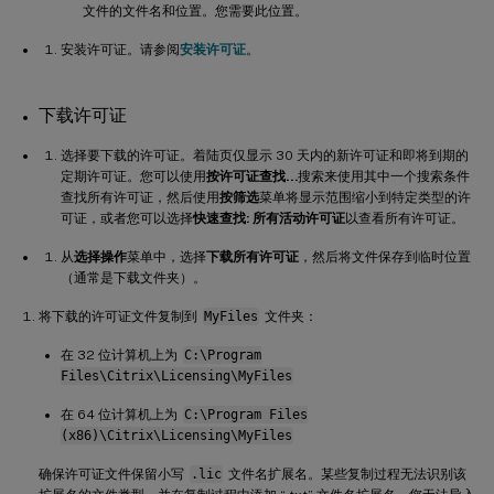
文件的文件名和位置。您需要此位置。
安装许可证。请参阅
安装许可证
。
下载许可证
选择要下载的许可证。着陆页仅显示 30 天内的新许可证和即将到期的
定期许可证。您可以使用
按许可证查找…
搜索来使用其中一个搜索条件
查找所有许可证，然后使用
按筛选
菜单将显示范围缩小到特定类型的许
可证，或者您可以选择
快速查找: 所有活动许可证
以查看所有许可证。
从
选择操作
菜单中，选择
下载所有许可证
，然后将文件保存到临时位置
（通常是下载文件夹）。
将下载的许可证文件复制到
MyFiles
文件夹：
在 32 位计算机上为
C:\Program
Files\Citrix\Licensing\MyFiles
在 64 位计算机上为
C:\Program Files
(x86)\Citrix\Licensing\MyFiles
确保许可证文件保留小写
.lic
文件名扩展名。某些复制过程无法识别该