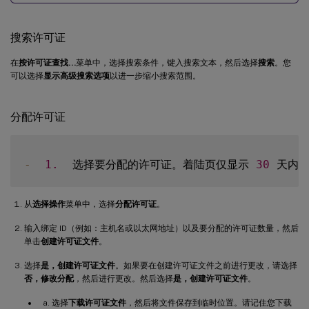
搜索许可证
在
按许可证查找…
菜单中，选择搜索条件，键入搜索文本，然后选择
搜索
。您
可以选择
显示高级搜索选项
以进一步缩小搜索范围。
分配许可证
-
1.
  选择要分配的许可证。着陆页仅显示 
30
 天内
从
选择操作
菜单中，选择
分配许可证
。
输入绑定 ID（例如：主机名或以太网地址）以及要分配的许可证数量，然后
单击
创建许可证文件
。
选择
是，创建许可证文件
。如果要在创建许可证文件之前进行更改，请选择
否，修改分配
，然后进行更改。然后选择
是，创建许可证文件
。
选择
下载许可证文件
，然后将文件保存到临时位置。请记住您下载