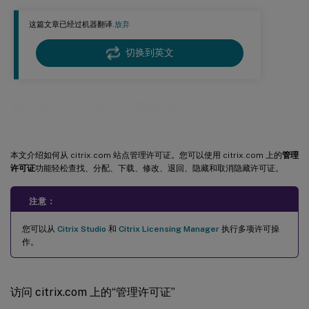
退回分配
这篇文章已经过机器翻译.
放弃
修改许可证
升级许可证
切换到英文
隐藏和取消隐藏许可证
管理多个许可证（批量操作）
在 citrix.com 上管理许可证
筛选许可证
创建产品许可证报告 - 导出到 Excel (CSV)
本文介绍如何从 citrix.com 站点管理许可证。您可以使用 citrix.com 上的
管理
许可证
功能轻松查找、分配、下载、修改、退回、隐藏和取消隐藏许可证。
注意：
您可以从
Citrix Studio
和
Citrix Licensing Manager
执行多项许可操
作。
访问 citrix.com 上的“管理许可证”