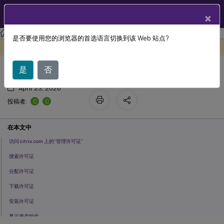
ZH
产品文档
×
许可
许可 11.17.2 版本 48000
是否要使用您的浏览器的首选语言切换到该 Web 站点?
在 citrix.com 上管理许可证
此内容已经过机器动态翻译。
在此处提供反馈
是
否
April 23, 2026
C
C
投稿者:
在本文中
访问 citrix.com 上的“管理许可证”
搜索许可证
分配许可证
下载许可证
安装许可证
显示资产组件