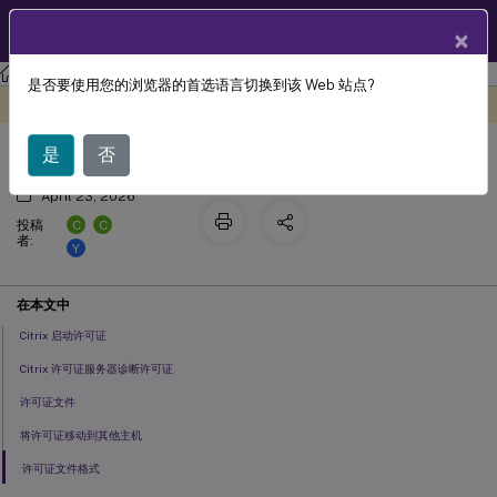
ZH
产品文档
×
许可
许可 11.17.2 build 54100
是否要使用您的浏览器的首选语言切换到该 Web 站点?
许可证文件
此内容已经过机器动态翻译。
在此处提供反馈
是
否
April 23, 2026
C
C
投稿
者:
Y
在本文中
Citrix 启动许可证
Citrix 许可证服务器诊断许可证
许可证文件
将许可证移动到其他主机
许可证文件格式