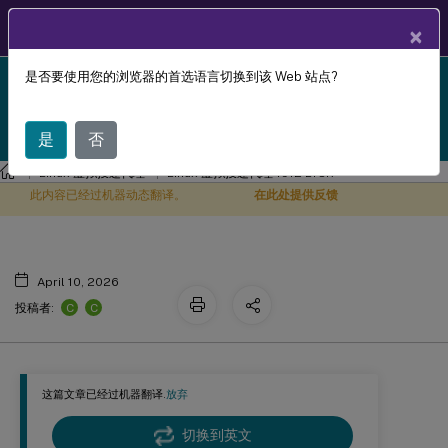
ZH
产品文档
×
是否要使用您的浏览器的首选语言切换到该 Web 站点?
Linux Virtual Delivery Agent 1912 LTSR reached end-
Linux 虚拟投递代理 1912 LTSR
X
of-life on 18-Dec-2024. It is recommended that you
upgrade to a newer version of Linux VDA.
是
否
Linux 虚拟投递代理
Linux 虚拟投递代理 1912 LTSR
此内容已经过机器动态翻译。
在此处提供反馈
April 10, 2026
C
C
投稿者:
这篇文章已经过机器翻译.
放弃
切换到英文