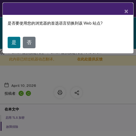
ZH
产品文档
×
是否要使用您的浏览器的首选语言切换到该 Web 站点?
Linux Virtual Delivery Agent 1912 LTSR reached end-
使用 TLS 保护用户会话
X
of-life on 18-Dec-2024. It is recommended that you
upgrade to a newer version of Linux VDA.
是
否
Linux 虚拟投递代理
Linux 虚拟投递代理 1912 LTSR
此内容已经过机器动态翻译。
在此处提供反馈
April 10, 2026
C
C
投稿者:
在本文中
启用 TLS 加密
故障排除