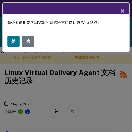
ZH
产品文档
×
是否要使用您的浏览器的首选语言切换到该 Web 站点?
Linux Virtual Delivery Agent 1912 LTSR reached end-
X
of-life on 18-Dec-2024. It is recommended that you
upgrade to a newer version of Linux VDA.
是
否
Linux 虚拟投递代理
Linux 虚拟投递代理 1912 LTSR
此内容已经过机器动态翻译。
在此处提供反馈
Linux Virtual Delivery Agent 文档
历史记录
May 5, 2025
C
Y
投稿者: