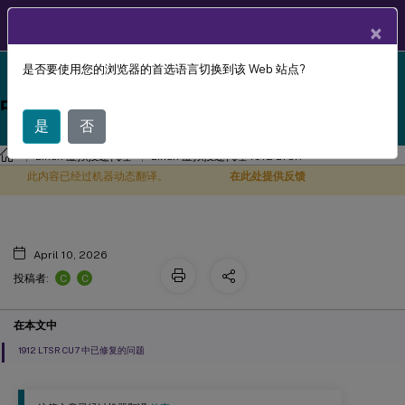
ZH
产品文档
×
是否要使用您的浏览器的首选语言切换到该 Web 站点?
Linux Virtual Delivery Agent 1912 LTSR reached end-
1912 LTSR CU7 修补程序 1 (19.12.7001)
X
of-life on 18-Dec-2024. It is recommended that you
中已修复的问题
upgrade to a newer version of Linux VDA.
是
否
Linux 虚拟投递代理
Linux 虚拟投递代理 1912 LTSR
此内容已经过机器动态翻译。
在此处提供反馈
April 10, 2026
C
C
投稿者:
在本文中
1912 LTSR CU7 中已修复的问题