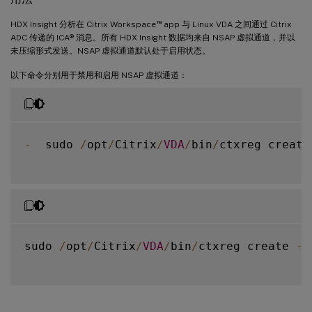
™
HDX Insight 分析在 Citrix Workspace
app 与 Linux VDA 之间通过 Citrix
ADC 传递的 ICA® 消息。所有 HDX Insight 数据均来自 NSAP 虚拟通道，并以
未压缩形式发送。NSAP 虚拟通道默认处于启用状态。
以下命令分别用于禁用和启用 NSAP 虚拟通道：
-
  sudo 
/
opt
/
Citrix
/
VDA
/
bin
/
ctxreg create
sudo 
/
opt
/
Citrix
/
VDA
/
bin
/
ctxreg create 
-
k