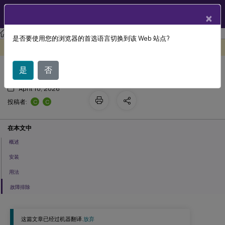
ZH
产品文档
×
Linux 虚拟投递代理
Linux 虚拟投递代理 2103
是否要使用您的浏览器的首选语言切换到该 Web 站点?
™
HDX
Insight
此内容已经过机器动态翻译。
在此处提供反馈
是
否
April 10, 2026
C
C
投稿者:
在本文中
概述
安装
用法
故障排除
这篇文章已经过机器翻译.
放弃