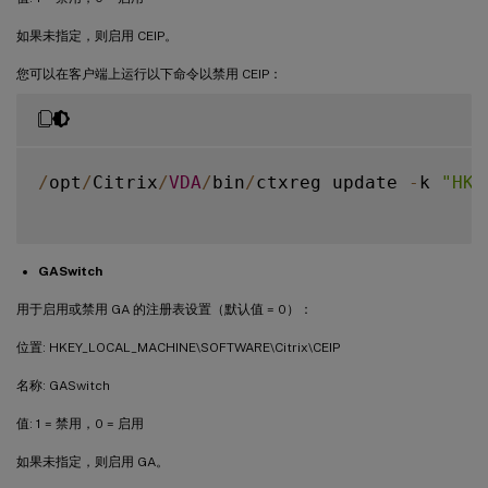
如果未指定，则启用 CEIP。
您可以在客户端上运行以下命令以禁用 CEIP：
/
opt
/
Citrix
/
VDA
/
bin
/
ctxreg update 
-
k 
"HKE
GASwitch
用于启用或禁用 GA 的注册表设置（默认值 = 0）：
位置: HKEY_LOCAL_MACHINE\SOFTWARE\Citrix\CEIP
名称: GASwitch
值: 1 = 禁用，0 = 启用
如果未指定，则启用 GA。