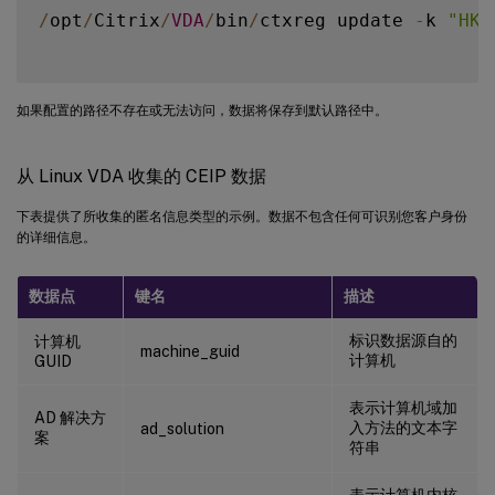
/
opt
/
Citrix
/
VDA
/
bin
/
ctxreg update 
-
k 
"HKE
如果配置的路径不存在或无法访问，数据将保存到默认路径中。
从 Linux VDA 收集的 CEIP 数据
下表提供了所收集的匿名信息类型的示例。数据不包含任何可识别您客户身份
的详细信息。
数据点
键名
描述
标识数据源自的
计算机
machine_guid
计算机
GUID
表示计算机域加
AD 解决方
入方法的文本字
ad_solution
案
符串
表示计算机内核