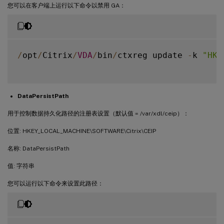
您可以在客户端上运行以下命令以禁用 GA：
/
opt
/
Citrix
/
VDA
/
bin
/
ctxreg update 
-
k 
"HKE
DataPersistPath
用于控制数据持久化路径的注册表设置（默认值 = /var/xdl/ceip）：
位置: HKEY_LOCAL_MACHINE\SOFTWARE\Citrix\CEIP
名称: DataPersistPath
值: 字符串
您可以运行以下命令来设置此路径：