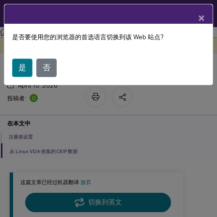
ZH
产品文档
×
Linux 虚拟投递代理
Linux Virtual Delivery Agent 2107
是否要使用您的浏览器的首选语言切换到该 Web 站点?
配置 Citrix 客户体验改善计划 (CEIP)
此内容已经过机器动态翻译。
在此处提供反馈
是
否
April 10, 2026
C
投稿者:
在本文中
注册表设置
从 Linux VDA 收集的 CEIP 数据
这篇文章已经过机器翻译.
放弃
切换到英文