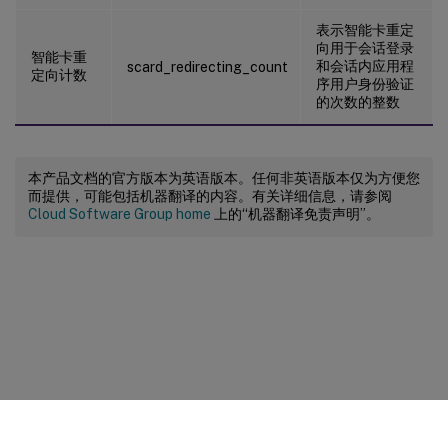
表示智能卡重定
向用于会话登录
智能卡重
和会话内应用程
scard_redirecting_count
定向计数
序用户身份验证
的次数的整数
本产品文档的官方版本为英语版本。任何非英语版本仅为方便您
而提供，可能包括机器翻译的内容。有关详细信息，请参阅
Cloud Software Group home
上的“机器翻译免责声明”。