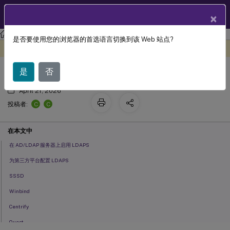
ZH
产品文档
×
Linux 虚拟投递代理
Linux Virtual Delivery Agent 2107
是否要使用您的浏览器的首选语言切换到该 Web 站点?
配置 LDAPS
此内容已经过机器动态翻译。
在此处提供反馈
是
否
April 21, 2026
C
C
投稿者:
在本文中
在 AD/LDAP 服务器上启用 LDAPS
为第三方平台配置 LDAPS
SSSD
Winbind
Centrify
Quest