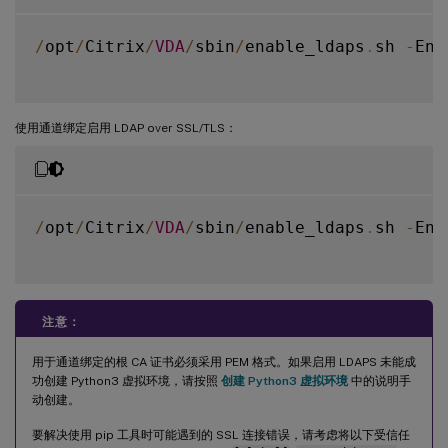
/
opt
/
Citrix
/
VDA
/
sbin
/
enable_ldaps
.
sh 
-
Ena
使用通道绑定启用 LDAP over SSL/TLS：
/
opt
/
Citrix
/
VDA
/
sbin
/
enable_ldaps
.
sh 
-
Ena
注意：
用于通道绑定的根 CA 证书必须采用 PEM 格式。如果启用 LDAPS 未能成
功创建 Python3 虚拟环境，请按照
创建 Python3 虚拟环境
中的说明手
动创建。
要解决使用 pip 工具时可能遇到的 SSL 连接错误，请考虑将以下受信任