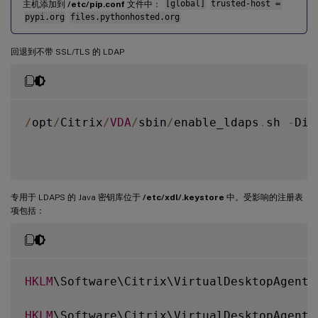
主机添加到
/etc/pip.conf
文件中：
[global]
trusted-host =
pypi.org
files.pythonhosted.org
回退到不带 SSL/TLS 的 LDAP
/
opt
/
Citrix
/
VDA
/
sbin
/
enable_ldaps
.
sh 
-
Dis
专用于 LDAPS 的 Java 密钥库位于
/etc/xdl/.keystore
中。受影响的注册表
项包括：
HKLM
\Software\Citrix\VirtualDesktopAgent\
HKLM
\Software\Citrix\VirtualDesktopAgent\