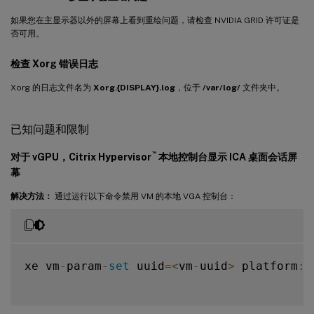
如果您在主显示器以外的屏幕上看到重绘问题，请检查 NVIDIA GRID 许可证是
否可用。
检查 Xorg 错误日志
Xorg 的日志文件名为
Xorg.{DISPLAY}.log
，位于
/var/log/
文件夹中。
已知问题和限制
™
对于 vGPU，Citrix Hypervisor
本地控制台显示 ICA 桌面会话屏
幕
解决方法：
通过运行以下命令禁用 VM 的本地 VGA 控制台：
xe vm
-
param
-
set
 uuid
=
<
vm
-
uuid
>
 platform
:
v