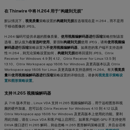
在 Thinwire 中将 H.264 用于“构建到无损”
默认情况下，
视觉质量
策略设置的
构建到无损
首选项现在是 H.264，而不是用
于移动图像的 JPEG。
H.264 编码可提供卓越的图像质量。
使用视频编解码器进行压缩
策略控制该首
选项，默认值为
在首选时使用
。要强制
构建到无损
使用 JPEG，请将
使用视频编
解码器进行压缩
策略设置为
不使用视频编解码器
。如果您的客户端不支持选择
性 H.264，则无论策略设置如何，
构建到无损
都将回退到 JPEG。Citrix
Receiver for Windows 4.9 到 4.12、Citrix Receiver for Linux 13.5 到
13.10、Citrix Workspace app 1808 for Windows 及更高版本以及 Citrix
Workspace app 1808 for Linux 及更高版本支持选择性 H.264。有关
视觉质
量
和
使用视频编解码器进行压缩
策略设置的详细信息，请参阅
视觉显示策略设
置
和
图形策略设置
。
支持 H.265 视频编解码器
从 7.18 版本开始，Linux VDA 支持 H.265 视频编解码器，用于远程图形和视
频的硬件加速。您可以在 Citrix Receiver for Windows 4.10 到 4.12 以及
Citrix Workspace app 1808 for Windows 及更高版本上使用此功能。要利
用此功能，请在 Linux VDA 和客户端上启用它。如果客户端的 GPU 不支持使用
DXVA 接口进行 H.265 解码，则会忽略 H.265 图形解码策略设置，并且会话将