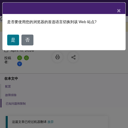
ZH
产品文档
×
Linux 虚拟投递代理
Linux Virtual Delivery Agent 2107
是否要使用您的浏览器的首选语言切换到该 Web 站点?
配置图形
此内容已经过机器动态翻译。
在此处提供反馈
是
否
April 10, 2026
C
C
投稿
者:
Y
在本文中
配置
故障排除
已知问题和限制
这篇文章已经过机器翻译.
放弃