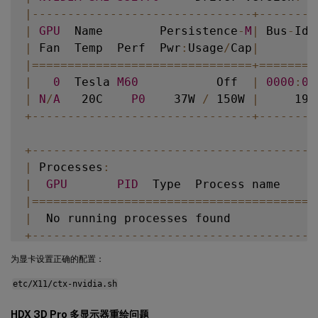
|
--
--
--
--
--
--
--
--
--
--
--
--
--
--
--
-
+
--
--
--
--
|
GPU
  Name        Persistence
-
M
|
 Bus
-
Id 
|
 Fan  Temp  Perf  Pwr
:
Usage
/
Cap
|
        
|=
===
===
===
===
===
===
===
===
===
===
+=
===
===
=
|
0
  Tesla 
M60
           Off  
|
0000
:
00
|
N
/
A
   20C    
P0
    37W 
/
 150W 
|
     19M
+
--
--
--
--
--
--
--
--
--
--
--
--
--
--
--
-
+
--
--
--
--
+
--
--
--
--
--
--
--
--
--
--
--
--
--
--
--
--
--
--
--
--
|
 Processes
:
|
GPU
PID
  Type  Process name     
|=
===
===
===
===
===
===
===
===
===
===
===
===
===
|
  No running processes found            
+
--
--
--
--
--
--
--
--
--
--
--
--
--
--
--
--
--
--
--
--
为显卡设置正确的配置：
etc/X11/ctx-nvidia.sh
HDX 3D Pro 多显示器重绘问题