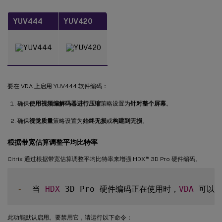
YUV444
YUV420
要在 VDA 上启用 YUV444 软件编码：
确保
使用视频编解码器进行压缩
策略设置为
针对整个屏幕
。
确保
视觉质量
策略设置为
始终无损
或
构建到无损
。
根据带宽估算调整平均比特率
™
Citrix 通过根据带宽估算调整平均比特率来增强 HDX
3D Pro 硬件编码。
-
  当 
HDX
 3D Pro 硬件编码正在使用时，
VDA
此功能默认启用。要禁用它，请运行以下命令：