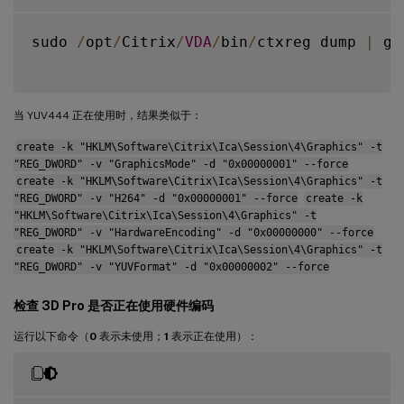
sudo 
/
opt
/
Citrix
/
VDA
/
bin
/
ctxreg dump 
|
 gr
当 YUV444 正在使用时，结果类似于：
create -k "HKLM\Software\Citrix\Ica\Session\4\Graphics" -t
"REG_DWORD" -v "GraphicsMode" -d "0x00000001" --force
create -k "HKLM\Software\Citrix\Ica\Session\4\Graphics" -t
"REG_DWORD" -v "H264" -d "0x00000001" --force
create -k
"HKLM\Software\Citrix\Ica\Session\4\Graphics" -t
"REG_DWORD" -v "HardwareEncoding" -d "0x00000000" --force
create -k "HKLM\Software\Citrix\Ica\Session\4\Graphics" -t
"REG_DWORD" -v "YUVFormat" -d "0x00000002" --force
检查 3D Pro 是否正在使用硬件编码
运行以下命令（
0
表示未使用；
1
表示正在使用）：