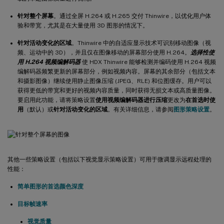
针对整个屏幕
。通过全屏 H.264 或 H.265 交付 Thinwire，以优化用户体
验和带宽，尤其是在大量使用 3D 图形的情况下。
针对活动变化的区域
。Thinwire 中的自适应显示技术可识别移动图像（视
频、运动中的 3D），并且仅在图像移动的屏幕部分使用 H.264。
选择性使
用 H.264 视频编解码器
使 HDX Thinwire 能够检测并编码使用 H.264 视频
编解码器频繁更新的屏幕部分，例如视频内容。屏幕的其余部分（包括文本
和摄影图像）继续使用静止图像压缩 (JPEG、RLE) 和位图缓存。用户可以
获得更低的带宽和更好的视频内容质量，同时获得无损文本或高质量图像。
要启用此功能，请将策略设置
使用视频编解码器进行压缩
更改为
在首选时使
用
（默认）或
针对活动变化的区域
。有关详细信息，请参阅
图形策略设置
。
其他一些策略设置（包括以下视觉显示策略设置）可用于微调显示远程处理的
性能：
简单图形的首选颜色深度
目标帧速率
视觉质量