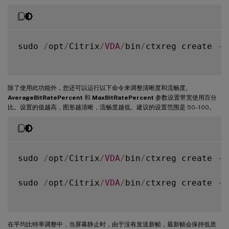
sudo 
/
opt
/
Citrix
/
VDA
/
bin
/
ctxreg create 
-
k
除了使用此功能外，您还可以运行以下命令来调整清晰度和流畅度。
AverageBitRatePercent
和
MaxBitRatePercent
参数设置带宽使用百分
比。设置的值越高，图形越清晰，流畅度越低。建议的设置范围是 50–100。
sudo 
/
opt
/
Citrix
/
VDA
/
bin
/
ctxreg create 
-
k
sudo 
/
opt
/
Citrix
/
VDA
/
bin
/
ctxreg create 
-
k
在平均比特率调整中，当屏幕静止时，由于没有发送新帧，最新帧会保持低质