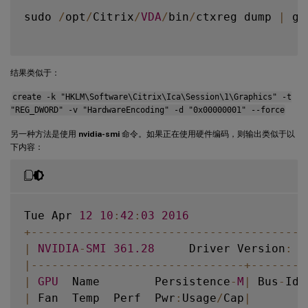
sudo 
/
opt
/
Citrix
/
VDA
/
bin
/
ctxreg dump 
|
 gr
结果类似于：
create -k "HKLM\Software\Citrix\Ica\Session\1\Graphics" -t
"REG_DWORD" -v "HardwareEncoding" -d "0x00000001" --force
另一种方法是使用
nvidia-smi
命令。如果正在使用硬件编码，则输出类似于以
下内容：
Tue Apr 
12
10
:
42
:
03
2016
+
--
--
--
--
--
--
--
--
--
--
--
--
--
--
--
--
--
--
--
--
|
NVIDIA
-
SMI
361.28
     Driver Version
:
3
|
--
--
--
--
--
--
--
--
--
--
--
--
--
--
--
-
+
--
--
--
--
|
GPU
  Name        Persistence
-
M
|
 Bus
-
Id 
|
 Fan  Temp  Perf  Pwr
:
Usage
/
Cap
|
        