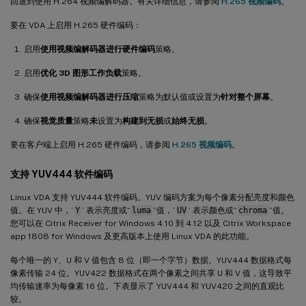
回退到使用 H.264 视频编解码器。有关详细信息，请参阅
H.265 视频编码
。
要在 VDA 上启用 H.265 硬件编码：
启用
使用视频编解码器进行硬件编码
策略。
启用
优化 3D 图形工作负载
策略。
确保
使用视频编解码器进行压缩
策略为默认值或设置为
针对整个屏幕
。
确保
视觉质量
策略
未
设置为
构建到无损
或
始终无损
。
要在客户端上启用 H.265 硬件编码，请参阅
H.265 视频编码
。
支持 YUV444 软件编码
Linux VDA 支持 YUV444 软件编码。YUV 编码方案为每个像素分配亮度和颜色
值。在 YUV 中，’
Y
’ 表示亮度或“
luma
”值，’
UV
’ 表示颜色或“
chroma
”值。
您可以在 Citrix Receiver for Windows 4.10 到 4.12 以及 Citrix Workspace
app 1808 for Windows 及更高版本上使用 Linux VDA 的此功能。
每个唯一的 Y、U 和 V 值包含 8 位（即一个字节）数据。YUV444 数据格式每
像素传输 24 位。YUV422 数据格式在两个像素之间共享 U 和 V 值，这导致平
均传输速率为每像素 16 位。下表显示了 YUV444 和 YUV420 之间的直观比
较。