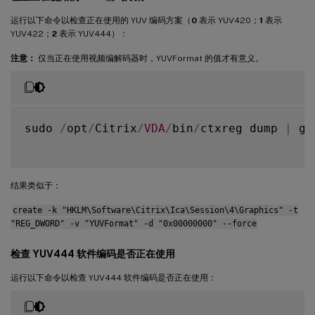
运行以下命令以检查正在使用的 YUV 编码方案（
0
表示 YUV420；
1
表示
YUV422；
2
表示 YUV444）：
注意：
仅当正在使用视频编解码器时，YUVFormat 的值才有意义。
sudo 
/
opt
/
Citrix
/
VDA
/
bin
/
ctxreg dump 
|
 gr
结果类似于：
create -k "HKLM\Software\Citrix\Ica\Session\4\Graphics" -t
"REG_DWORD" -v "YUVFormat" -d "0x00000000" --force
检查 YUV444 软件编码是否正在使用
运行以下命令以检查 YUV444 软件编码是否正在使用：