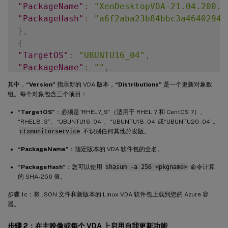
"PackageName"
:
"XenDesktopVDA-21.04.200.4
"PackageHash"
:
"a6f2aba23b84bbc3a4640294a
}
,
{
"TargetOS"
:
"UBUNTU16_04"
,
"PackageName"
:
""
,
"PackageHash"
:
""
其中，
“Version”
指示新的 VDA 版本，
“Distributions”
是一个更新对象数
}
,
组。每个对象包含三个项目：
{
“TargetOS”
：必须是“RHEL7_9”（适用于 RHEL 7 和 CentOS 7）、
"TargetOS"
:
"UBUNTU18_04"
,
“RHEL8_3”、“UBUNTU16_04”、“UBUNTU18_04”或“UBUNTU20_04”。
"PackageName"
:
"xendesktopvda_21.04.200.4
ctxmonitorservice
不识别任何其他分发版。
"PackageHash"
:
"4148cc3f25d3717e3cbc19bd9
“PackageName”
：指定版本的 VDA 软件包的全名。
}
,
{
“PackageHash”
：您可以使用
shasum -a 256 <pkgname>
命令计算
-
"TargetOS"
:
"UBUNTU20_04"
,
的 SHA-256 值。
-
"PackageName"
:
""
,
步骤 1c：将 JSON 文件和新版本的 Linux VDA 软件包上载到您的 Azure 容
-
"PackageHash"
:
""
器。
}
]
步骤 2：在主映像或每个 VDA 上启用自我更新功能