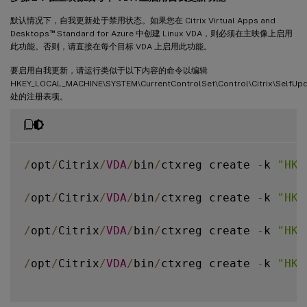
}
默认情况下，自我更新处于禁用状态。如果您在 Citrix Virtual Apps and
™
Desktops
Standard for Azure 中创建 Linux VDA，则必须在主映像上启用
此功能。否则，请直接在每个目标 VDA 上启用此功能。
要启用自我更新，请运行类似于以下内容的命令以编辑
HKEY_LOCAL_MACHINE\SYSTEM\CurrentControlSet\Control\Citrix\SelfUp
处的注册表项。
/
opt
/
Citrix
/
VDA
/
bin
/
ctxreg create 
-
k 
"HKL
/
opt
/
Citrix
/
VDA
/
bin
/
ctxreg create 
-
k 
"HKL
/
opt
/
Citrix
/
VDA
/
bin
/
ctxreg create 
-
k 
"HKL
/
opt
/
Citrix
/
VDA
/
bin
/
ctxreg create 
-
k 
"HKL