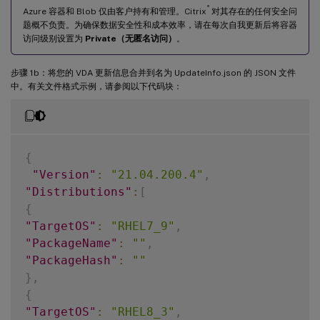
®
Azure 容器和 Blob 仅由客户持有和管理。Citrix
对其存在的任何安全问
题概不负责。为确保数据安全性和成本效率，请在每次自我更新后将容器
访问级别设置为
Private（无匿名访问）
。
步骤 1b：将您的 VDA 更新信息合并到名为 UpdateInfo.json 的 JSON 文件
中。有关文件格式示例，请参阅以下代码块：
{
"Version"
:
"21.04.200.4"
,
"Distributions"
:
[
{
"TargetOS"
:
"RHEL7_9"
,
"PackageName"
:
""
,
"PackageHash"
:
""
}
,
{
"TargetOS"
:
"RHEL8_3"
,