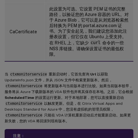
此设置为可选。它设置 PEM 证书的完整
路径，以验证您的 Azure 容器的 URL。对
于 Azure Blob，它可以是从浏览器检索然
后转换为 PEM 的 portal.azure.com 证
书。为了安全起见，我们建议您添加此注
CaCertificate
册表设置，但它仅在 Ubuntu 上受支持。
在 RHEL 上，它缺少
curl
命令的一些
NSS 库链接。请确保设置证书的最低权
限。
当
ctxmonitorservice
重新启动时，它首先查询
Url
以获取
UpdateInfo.json 文件，并从 JSON 文件中检索更新版本。然后，
ctxmonitorservice
将更新版本与当前版本进行比较。如果当前版本较早，
服务将从 Azure 下载新版本的 VDA 软件包并将其保存在本地。之后，它会根据
ScheduledTime
的设置运行更新。对于本地部署，您可以直接重新启动
ctxmonitorservice
以触发更新。但是，在 Citrix Virtual Apps and
Desktops Standard for Azure 中，您没有虚拟机的管理员权限，
ctxmonitorservice
只能在 VDA 计算机重新启动后才能重新启动。如果更
新失败，您的 VDA 将回滚到现有版本。
注意：