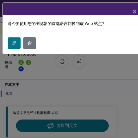
ZH
产品文档
×
Linux 虚拟投递代理
Linux Virtual Delivery Agent 2109
是否要使用您的浏览器的首选语言切换到该 Web 站点?
Linux VDA 自我更新
此内容已经过机器动态翻译。
在此处提供反馈
是
否
April 10, 2026
C
C
投稿
者:
Y
在本文中
配置
这篇文章已经过机器翻译.
放弃
切换到英文